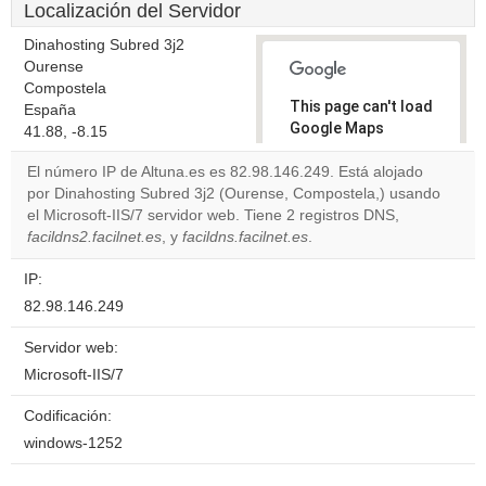
Localización del Servidor
Dinahosting Subred 3j2
Ourense
Compostela
This page can't load
España
Google Maps
41.88, -8.15
correctly.
El número IP de Altuna.es es 82.98.146.249. Está alojado
por Dinahosting Subred 3j2 (Ourense, Compostela,) usando
Do you
OK
el Microsoft-IIS/7 servidor web. Tiene 2 registros DNS,
own this
website?
facildns2.facilnet.es
, y
facildns.facilnet.es
.
IP:
82.98.146.249
Servidor web:
Microsoft-IIS/7
Codificación:
windows-1252