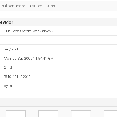
 resultó en una respuesta de 130 ms.
ervidor
Sun-Java-System-Web-Server/7.0
--
text/html
Mon, 05 Sep 2005 11:54:41 GMT
2112
"840-431c3201"
bytes