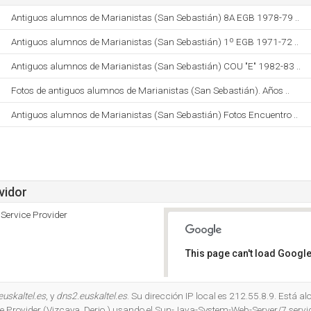
Antiguos alumnos de Marianistas (San Sebastián) 8A EGB 1978-79 ..
Antiguos alumnos de Marianistas (San Sebastián) 1º EGB 1971-72 ..
Antiguos alumnos de Marianistas (San Sebastián) COU "E" 1982-83 ..
Fotos de antiguos alumnos de Marianistas (San Sebastián). Años ..
Antiguos alumnos de Marianistas (San Sebastián) Fotos Encuentro ..
vidor
Service Provider
This page can't load Google
Do you own this website?
euskaltel.es
, y
dns2.euskaltel.es
. Su dirección IP local es 212.55.8.9. Está al
 Provider (Vizcaya, Derio,) usando el Sun-Java-System-Web-Server/7 servi