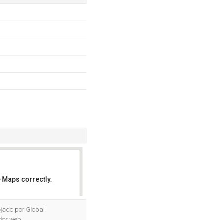
 Maps correctly.
OK
ojado por Global
dor web.