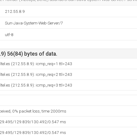
212.55.8.9
Sun-Java-System-Web-Server/7
utf-8
9) 56(84) bytes of data.
tel.es (212.55.8.9): icmp_req=1 ttl=243
tel.es (212.55.8.9): icmp_req=2 ttl=243
tel.es (212.55.8.9): icmp_req=3 ttl=243
eceived, 0% packet loss, time 2000ms
129.495/129.839/130.492/0.547 ms
129.495/129.839/130.492/0.547 ms