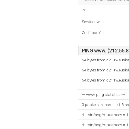
IP:
Servidor web:
Codificación:
PING www. (212.55.8.
64 bytes from c211w.euskal
64 bytes from c211w.euskal
64 bytes from c211w.euskal
--- www. ping statistics ---
3 packets transmitted, 3 r
rtt min/avg/max/mdev = 
rtt min/avg/max/mdev = 