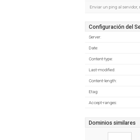
Enviar un ping al servidor,
Configuración del S
Server:
Date:
Content-type:
Last-modified:
Content-length:
Etag:
Accept-ranges:
Dominios similares