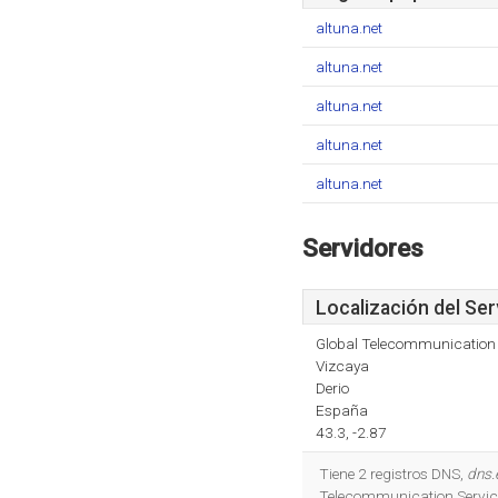
altuna.net
altuna.net
altuna.net
altuna.net
altuna.net
Servidores
Localización del Ser
Global Telecommunication 
Vizcaya
Derio
España
43.3, -2.87
Tiene 2 registros DNS,
dns.
Telecommunication Service