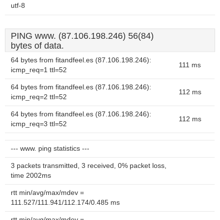
utf-8
PING www. (87.106.198.246) 56(84)
bytes of data.
64 bytes from fitandfeel.es (87.106.198.246):
111 ms
icmp_req=1 ttl=52
64 bytes from fitandfeel.es (87.106.198.246):
112 ms
icmp_req=2 ttl=52
64 bytes from fitandfeel.es (87.106.198.246):
112 ms
icmp_req=3 ttl=52
--- www. ping statistics ---
3 packets transmitted, 3 received, 0% packet loss,
time 2002ms
rtt min/avg/max/mdev =
111.527/111.941/112.174/0.485 ms
rtt min/avg/max/mdev =