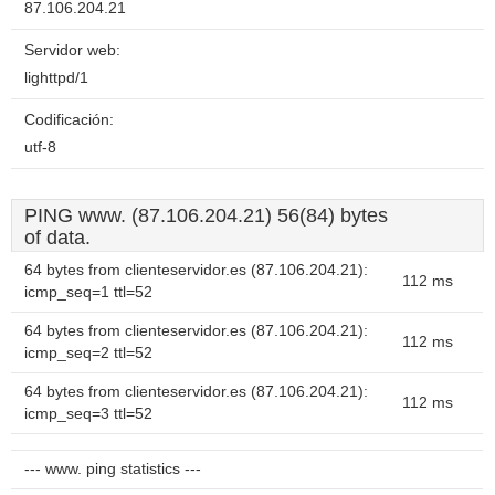
87.106.204.21
Servidor web:
lighttpd/1
Codificación:
utf-8
PING www. (87.106.204.21) 56(84) bytes
of data.
64 bytes from clienteservidor.es (87.106.204.21):
112 ms
icmp_seq=1 ttl=52
64 bytes from clienteservidor.es (87.106.204.21):
112 ms
icmp_seq=2 ttl=52
64 bytes from clienteservidor.es (87.106.204.21):
112 ms
icmp_seq=3 ttl=52
--- www. ping statistics ---