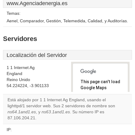
www.Agenciadenergia.es
Temas:
Aenel, Comparador, Gestión, Telemedida, Calidad, y Auditorías.
Servidores
Localización del Servidor
1 1 Internet Ag
England
Reino Unido
This page can't load
54.224224, -3.901133
Google Maps
correctly.
Está alojado por 1 1 Internet Ag England, usando el
lighttpd/1 servidor web. Sus 2 servidores de nombre son
Do you
OK
ns64.1and1.es
, y
ns63.1and1.es
. Su número IP es
own this
website?
87.106.204.21.
IP: