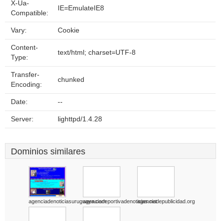
X-Ua-
IE=EmulateIE8
Compatible:
Vary:
Cookie
Content-
text/html; charset=UTF-8
Type:
Transfer-
chunked
Encoding:
Date:
--
Server:
lighttpd/1.4.28
Dominios similares
agenciadenoticiasuruguaya.com
agenciadeportivadenoticias.net
agenciadepublicidad.org