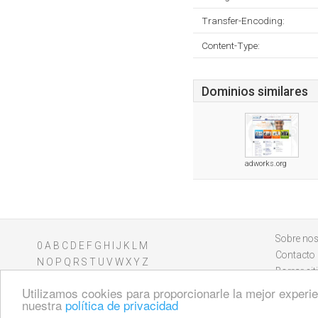
Transfer-Encoding:
Content-Type:
Dominios similares
adworks.org
Sobre nos
0
A
B
C
D
E
F
G
H
I
J
K
L
M
Contacto
N
O
P
Q
R
S
T
U
V
W
X
Y
Z
Borrar sit
Utilizamos cookies para proporcionarle la mejor experien
nuestra
política de privacidad