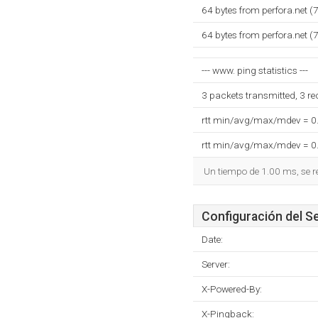
64 bytes from perfora.net 
64 bytes from perfora.net 
--- www. ping statistics ---
3 packets transmitted, 3 r
rtt min/avg/max/mdev = 0
rtt min/avg/max/mdev = 0
Un tiempo de 1.00 ms, se r
Configuración del S
Date:
Server:
X-Powered-By:
X-Pingback: