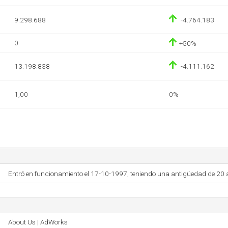
9.298.688
-4.764.183
0
+50%
13.198.838
-4.111.162
1,00
0%
Entró en funcionamiento el 17-10-1997, teniendo una antigüedad de 20 
About Us | AdWorks