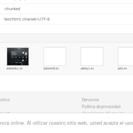
chunked
text/html; charset=UTF-8
adworks.ro
adworld.es
adwys.es
adx.es
otros
Renuncia
Política de privacidad
io web
Condiciones del servicio
cia online. Al utilizar nuestro sitio web, usted acepta el u