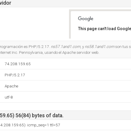
vidor
This page can't load Google
Do you own this website?
e programación es PHP/5.2.17.
ns57.1and1.com
, y
ns58.1and1.com
son tus 
Internet Inc. Pennsylvania, usando el Apache servidor web.
74.208.159.65
PHP/5.2.17
Apache
utf-8
9.65) 56(84) bytes of data.
(74.208.159.65): icmp_seq=1 ttl=57