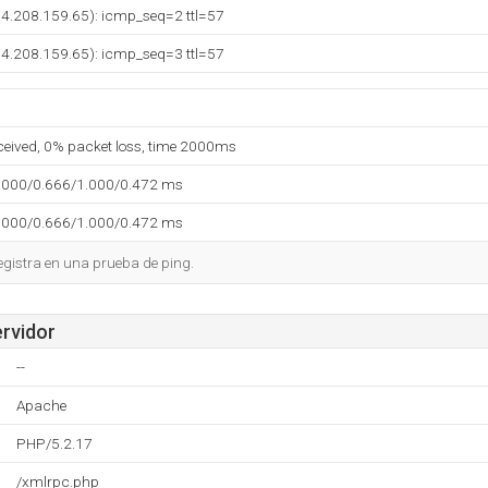
(74.208.159.65): icmp_seq=2 ttl=57
(74.208.159.65): icmp_seq=3 ttl=57
eceived, 0% packet loss, time 2000ms
.000/0.666/1.000/0.472 ms
.000/0.666/1.000/0.472 ms
egistra en una prueba de ping.
ervidor
--
Apache
PHP/5.2.17
/xmlrpc.php