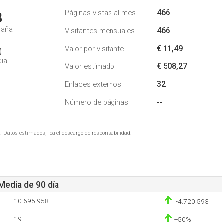
466
Páginas vistas al mes
8
paña
466
Visitantes mensuales
€ 11,49
Valor por visitante
0
ial
€ 508,27
Valor estimado
32
Enlaces externos
--
Número de páginas
. Datos estimados, lea el descargo de responsabilidad.
 Media de 90 día
10.695.958
-4.720.593
19
+50%