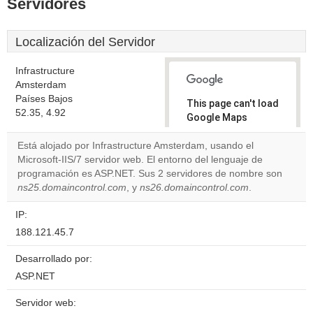
Servidores
Localización del Servidor
Infrastructure
Amsterdam
Países Bajos
This page can't load
52.35, 4.92
Google Maps
correctly.
Está alojado por Infrastructure Amsterdam, usando el
Microsoft-IIS/7 servidor web. El entorno del lenguaje de
Do you
OK
programación es ASP.NET. Sus 2 servidores de nombre son
own this
website?
ns25.domaincontrol.com
, y
ns26.domaincontrol.com
.
IP:
188.121.45.7
Desarrollado por:
ASP.NET
Servidor web: