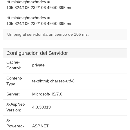
rtt min/avg/max/mdev =
105.824/106.232/106.494/0.395 ms
rtt min/avg/max/mdev =
105.824/106.232/106.494/0.395 ms
Un ping al servidor da un tiempo de 106 ms.
Configuración del Servidor
Cache-
private
Control:
Content-
text/html; charset=utf-8
Type:
Server:
Microsoft-IIS/7.0
X-AspNet-
4.0.30319
Version:
X-
Powered-
ASP.NET