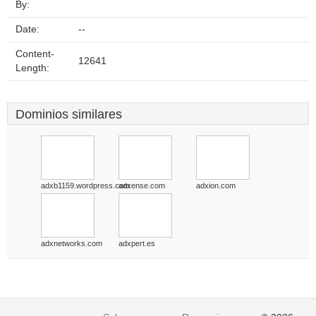
By:
Date:
--
Content-
12641
Length:
Dominios similares
adxb1159.wordpress.com
adxense.com
adxion.com
adxnetworks.com
adxpert.es