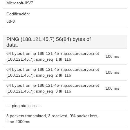
Microsoft-IIS/7
Codificación:
utf-8
PING (188.121.45.7) 56(84) bytes of
data.
64 bytes from ip-188-121-45-7.ip.secureserver.net
106 ms
(188.121.45.7): icmp_req=1 ttl=116
64 bytes from ip-188-121-45-7.ip.secureserver.net
105 ms
(188.121.45.7): icmp_req=2 ttl=116
64 bytes from ip-188-121-45-7.ip.secureserver.net
106 ms
(188.121.45.7): icmp_req=3 ttl=116
--- ping statistics ---
3 packets transmitted, 3 received, 0% packet loss,
time 2000ms