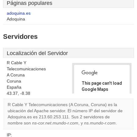
Páginas populares
adoquina.es
Adoquina
Servidores
Localización del Servidor
R Cable Y
Telecomunicaciones
A Coruna
Coruna
This page can't load
España
Google Maps
43.37, -8.38
correctly.
R Cable Y Telecomunicaciones (A Coruna, Coruna) es la
Do you
ubicación del Apache servidor. El número IP del servidor de
OK
own this
Adoquina.es es 213.60.253.111. Sus 2 servidores de
website?
nombre son
ns-cor.net.mundo-r.com
, y
ns.mundo-r.com
.
IP: