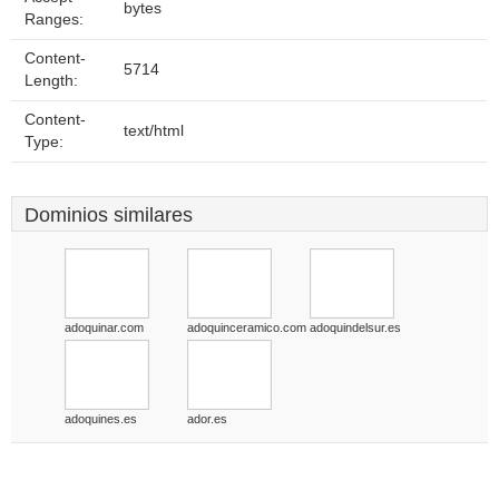
bytes
Ranges:
Content-
5714
Length:
Content-
text/html
Type:
Dominios similares
adoquinar.com
adoquinceramico.com
adoquindelsur.es
adoquines.es
ador.es