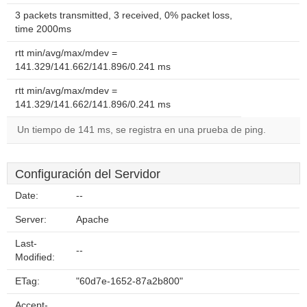
3 packets transmitted, 3 received, 0% packet loss,
time 2000ms
rtt min/avg/max/mdev =
141.329/141.662/141.896/0.241 ms
rtt min/avg/max/mdev =
141.329/141.662/141.896/0.241 ms
Un tiempo de 141 ms, se registra en una prueba de ping.
Configuración del Servidor
Date:
--
Server:
Apache
Last-
--
Modified:
ETag:
"60d7e-1652-87a2b800"
Accept-