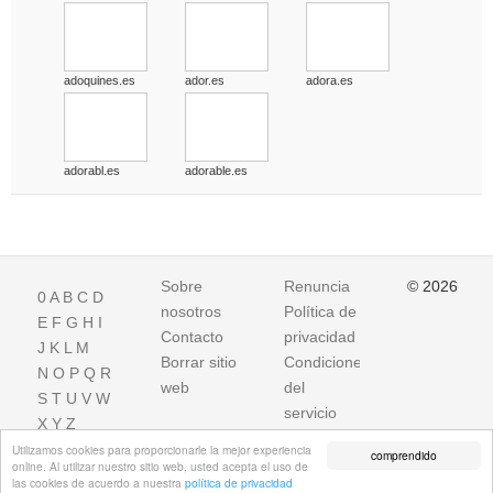
adoquines.es
ador.es
adora.es
adorabl.es
adorable.es
Sobre
Renuncia
© 2026
0
A
B
C
D
nosotros
Política de
E
F
G
H
I
Contacto
privacidad
J
K
L
M
Borrar sitio
Condiciones
N
O
P
Q
R
web
del
S
T
U
V
W
servicio
X
Y
Z
Utilizamos cookies para proporcionarle la mejor experiencia
comprendido
online. Al utilizar nuestro sitio web, usted acepta el uso de
las cookies de acuerdo a nuestra
política de privacidad