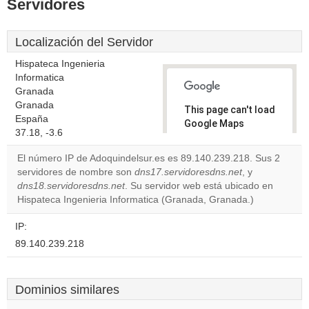
Servidores
Localización del Servidor
Hispateca Ingenieria
Informatica
Granada
Granada
This page can't load
España
Google Maps
37.18, -3.6
correctly.
El número IP de Adoquindelsur.es es 89.140.239.218. Sus 2
Do you
servidores de nombre son
dns17.servidoresdns.net
, y
OK
own this
dns18.servidoresdns.net
. Su servidor web está ubicado en
website?
Hispateca Ingenieria Informatica (Granada, Granada.)
IP:
89.140.239.218
Dominios similares