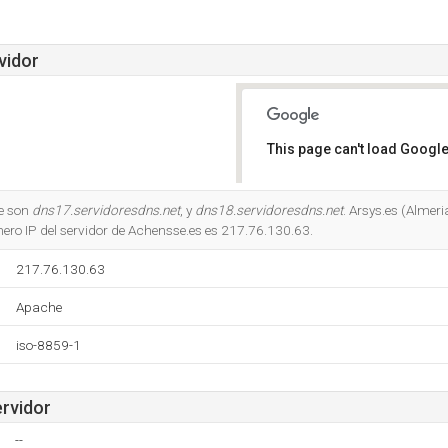
vidor
This page can't load Google
Do you own this website?
e son
dns17.servidoresdns.net
, y
dns18.servidoresdns.net
. Arsys.es (Almeri
mero IP del servidor de Achensse.es es 217.76.130.63.
217.76.130.63
Apache
iso-8859-1
ervidor
--