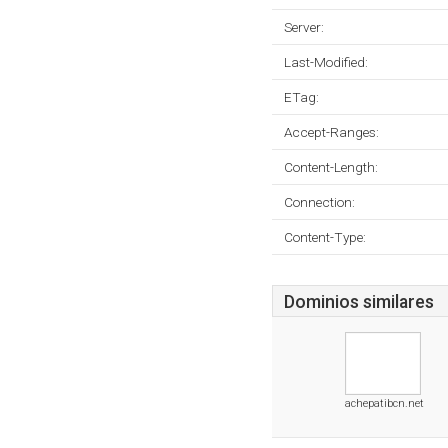
Server:
Last-Modified:
ETag:
Accept-Ranges:
Content-Length:
Connection:
Content-Type:
Dominios similares
achepatibcn.net