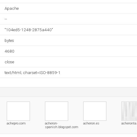
Apache
--
"104ed5-1248-2875a440"
bytes
4680
close
text/html; charset=ISO-8859-1
achepro.com
acheron-
acheron.es
acheronta
spanish.blogspot.com