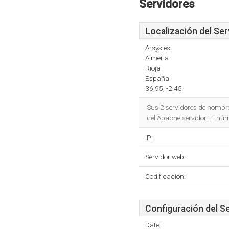
Servidores
Localización del Ser
Arsys.es
Almeria
Rioja
España
36.95, -2.45
Sus 2 servidores de nombr
del Apache servidor. El nú
IP:
Servidor web:
Codificación:
Configuración del S
Date: