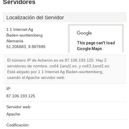
Servidores
Localización del Servidor
1 1 Internet Ag
Baden-wurttemberg
Alemania
This page can't load
51.206883, 9.887695
Google Maps
correctly.
El número IP de Acheron.es es 87.106.193.125. Hay 2
servidores de nombre,
ns64.1and1.es
, y
ns63.1and1.es
.
Do you
OK
Está alojado por 1 1 Internet Ag Baden-wurttemberg,
own this
website?
usando el Apache servidor web.
IP:
87.106.193.125
Servidor web:
Apache
Codificación: