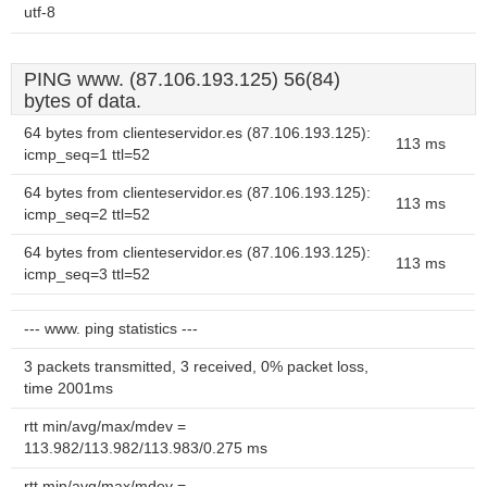
utf-8
PING www. (87.106.193.125) 56(84)
bytes of data.
64 bytes from clienteservidor.es (87.106.193.125):
113 ms
icmp_seq=1 ttl=52
64 bytes from clienteservidor.es (87.106.193.125):
113 ms
icmp_seq=2 ttl=52
64 bytes from clienteservidor.es (87.106.193.125):
113 ms
icmp_seq=3 ttl=52
--- www. ping statistics ---
3 packets transmitted, 3 received, 0% packet loss,
time 2001ms
rtt min/avg/max/mdev =
113.982/113.982/113.983/0.275 ms
rtt min/avg/max/mdev =