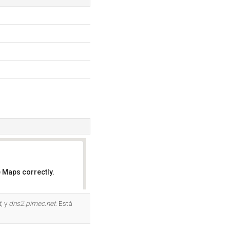
 Maps correctly.
OK
t
, y
dns2.pimec.net
. Está