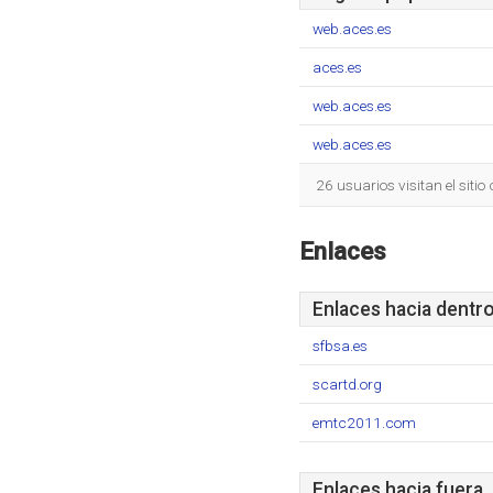
web.aces.es
aces.es
web.aces.es
web.aces.es
26 usuarios visitan el siti
Enlaces
Enlaces hacia dentr
sfbsa.es
scartd.org
emtc2011.com
Enlaces hacia fuera