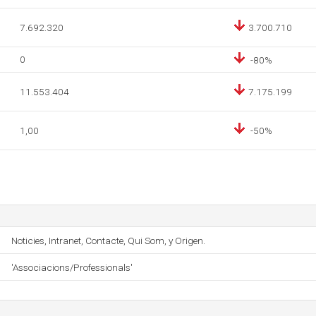
7.692.320
3.700.710
0
-80%
11.553.404
7.175.199
1,00
-50%
Noticies, Intranet, Contacte, Qui Som, y Origen.
'Associacions/Professionals'