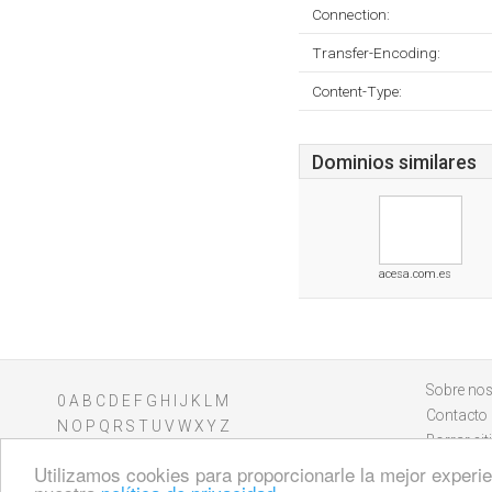
Connection:
Transfer-Encoding:
Content-Type:
Dominios similares
acesa.com.es
Sobre nos
0
A
B
C
D
E
F
G
H
I
J
K
L
M
Contacto
N
O
P
Q
R
S
T
U
V
W
X
Y
Z
Borrar sit
Utilizamos cookies para proporcionarle la mejor experien