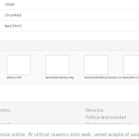
close
chunked
text/html
acesa.net
acesalamanca.org
acesanandresysauces.es
acesanc.
otros
Renuncia
Política de privacidad
io web
Condiciones del servicio
cia online. Al utilizar nuestro sitio web, usted acepta el u