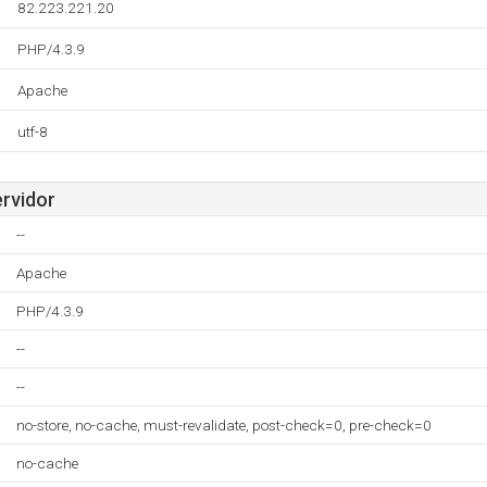
82.223.221.20
PHP/4.3.9
Apache
utf-8
ervidor
--
Apache
PHP/4.3.9
--
--
no-store, no-cache, must-revalidate, post-check=0, pre-check=0
no-cache