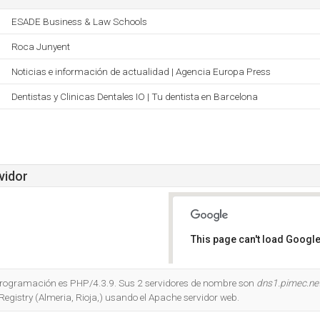
ESADE Business & Law Schools
Roca Junyent
Noticias e información de actualidad | Agencia Europa Press
Dentistas y Clinicas Dentales IO | Tu dentista en Barcelona
vidor
This page can't load Google
Do you own this website?
 programación es PHP/4.3.9. Sus 2 servidores de nombre son
dns1.pimec.ne
Registry (Almeria, Rioja,) usando el Apache servidor web.