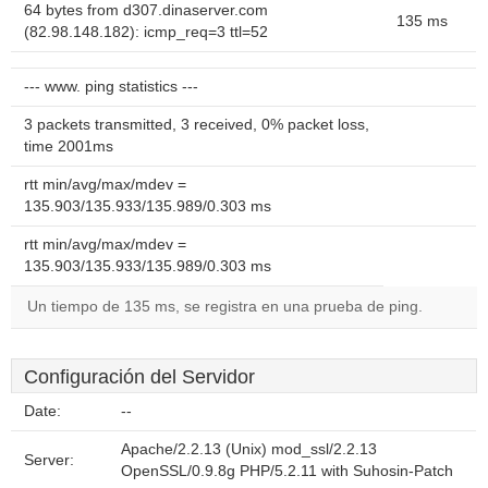
64 bytes from d307.dinaserver.com
135 ms
(82.98.148.182): icmp_req=3 ttl=52
--- www. ping statistics ---
3 packets transmitted, 3 received, 0% packet loss,
time 2001ms
rtt min/avg/max/mdev =
135.903/135.933/135.989/0.303 ms
rtt min/avg/max/mdev =
135.903/135.933/135.989/0.303 ms
Un tiempo de 135 ms, se registra en una prueba de ping.
Configuración del Servidor
Date:
--
Apache/2.2.13 (Unix) mod_ssl/2.2.13
Server:
OpenSSL/0.9.8g PHP/5.2.11 with Suhosin-Patch