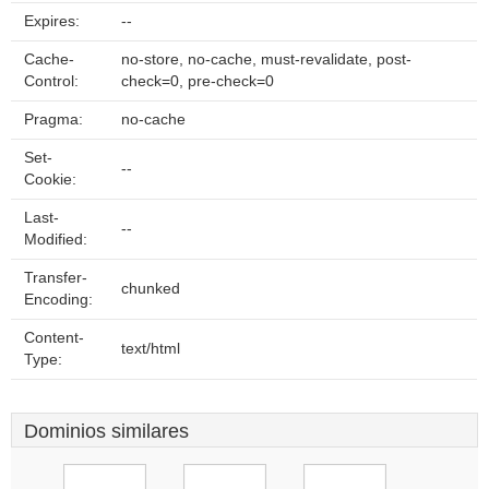
Expires:
--
Cache-
no-store, no-cache, must-revalidate, post-
Control:
check=0, pre-check=0
Pragma:
no-cache
Set-
--
Cookie:
Last-
--
Modified:
Transfer-
chunked
Encoding:
Content-
text/html
Type:
Dominios similares