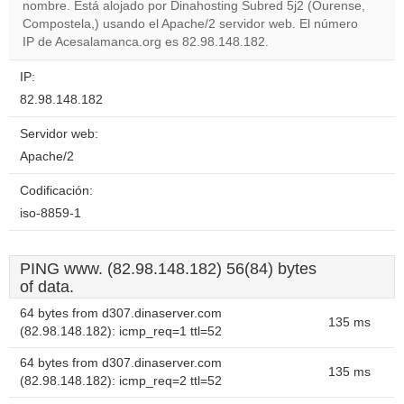
OK
nombre. Está alojado por Dinahosting Subred 5j2 (Ourense,
own this
website?
Compostela,) usando el Apache/2 servidor web. El número
IP de Acesalamanca.org es 82.98.148.182.
IP:
82.98.148.182
Servidor web:
Apache/2
Codificación:
iso-8859-1
PING www. (82.98.148.182) 56(84) bytes
of data.
64 bytes from d307.dinaserver.com
135 ms
(82.98.148.182): icmp_req=1 ttl=52
64 bytes from d307.dinaserver.com
135 ms
(82.98.148.182): icmp_req=2 ttl=52