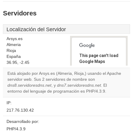
Servidores
Localización del Servidor
Arsys.es
Almeria
Rioja
This page can't load
España
Google Maps
36.95, -2.45
correctly.
Está alojado por Arsys.es (Almeria, Rioja,) usando el Apache
servidor web. Sus 2 servidores de nombre son
Do you
OK
dns8.servidoresdns.net
, y
dns7.servidoresdns.net
own this
. El
website?
entorno del lenguaje de programación es PHP/4.3.9.
IP:
217.76.130.42
Desarrollado por:
PHP/4.3.9