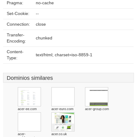
Pragma:
no-cache
Set-Cookie:
--
Connection:
close
Transfer-
chunked
Encoding:
Content-
text/html; charset=iso-8859-1
Type:
Dominios similares
acer-ee.com
acer-euro.com
acer-group.com
acer-
acer.co.uk