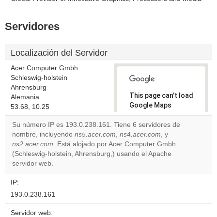
Servidores
Localización del Servidor
Acer Computer Gmbh
Schleswig-holstein
Ahrensburg
This page can't load
Alemania
Google Maps
53.68, 10.25
correctly.
Su número IP es 193.0.238.161. Tiene 6 servidores de
nombre, incluyendo
ns5.acer.com
,
ns4.acer.com
, y
Do you
OK
ns2.acer.com
. Está alojado por Acer Computer Gmbh
own this
website?
(Schleswig-holstein, Ahrensburg,) usando el Apache
servidor web.
IP:
193.0.238.161
Servidor web: