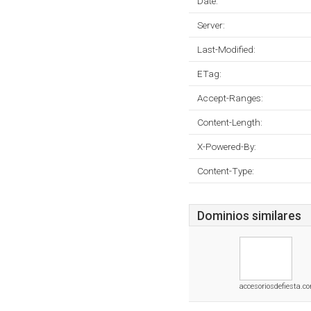
Date:
Server:
Last-Modified:
ETag:
Accept-Ranges:
Content-Length:
X-Powered-By:
Content-Type:
Dominios similares
accesoriosdefiesta.c