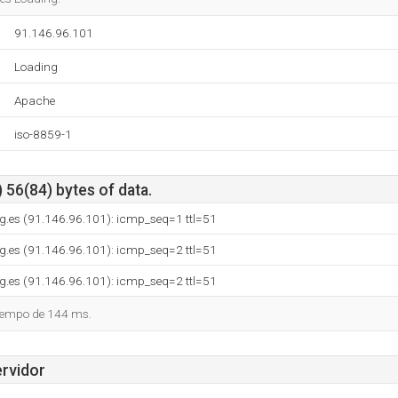
91.146.96.101
Loading
Apache
iso-8859-1
 56(84) bytes of data.
ng.es (91.146.96.101): icmp_seq=1 ttl=51
ng.es (91.146.96.101): icmp_seq=2 ttl=51
ng.es (91.146.96.101): icmp_seq=2 ttl=51
tiempo de 144 ms.
ervidor