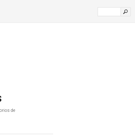
s
orios de