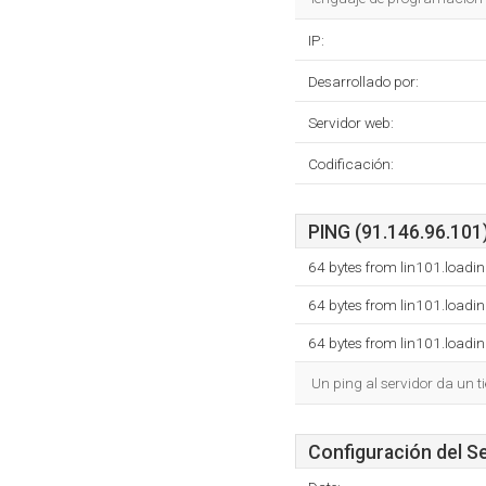
IP:
Desarrollado por:
Servidor web:
Codificación:
PING (91.146.96.101)
64 bytes from lin101.loadi
64 bytes from lin101.loadi
64 bytes from lin101.loadi
Un ping al servidor da un 
Configuración del S