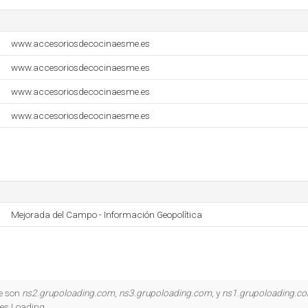
www.accesoriosdecocinaesme.es
www.accesoriosdecocinaesme.es
www.accesoriosdecocinaesme.es
www.accesoriosdecocinaesme.es
Mejorada del Campo - Información Geopolítica
e son
ns2.grupoloading.com
,
ns3.grupoloading.com
, y
ns1.grupoloading.c
es Loading.