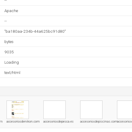
--
Apache
--
"ba180aa-234b-44a625bc91d80"
bytes
9035
Loading
text/html
om
accesoriosdenikon.com
accesoriosdepesca.es
accesoriosdepiscinas.com
accesorios