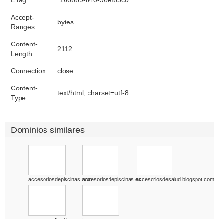
ETag:
"166bb9-840-96efb5c0"
Accept-
bytes
Ranges:
Content-
2112
Length:
Connection:
close
Content-
text/html; charset=utf-8
Type:
Dominios similares
accesoriosdepiscinas.com
accesoriosdepiscinas.es
accesoriosdesalud.blogspot.com