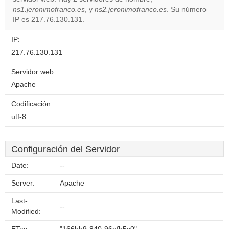
Do you
OK
ns1.jeronimofranco.es
, y
ns2.jeronimofranco.es
own this
. Su número
website?
IP es 217.76.130.131.
IP:
217.76.130.131
Servidor web:
Apache
Codificación:
utf-8
Configuración del Servidor
Date:
--
Server:
Apache
Last-
--
Modified: