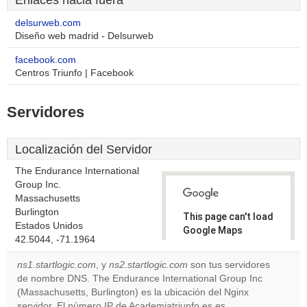
Enlaces hacia fuera
delsurweb.com
Diseño web madrid - Delsurweb
facebook.com
Centros Triunfo | Facebook
Servidores
Localización del Servidor
The Endurance International
Group Inc.
Massachusetts
Burlington
This page can't load
Estados Unidos
Google Maps
42.5044, -71.1964
correctly.
ns1.startlogic.com
, y
ns2.startlogic.com
son tus servidores
Do you
de nombre DNS. The Endurance International Group Inc
OK
own this
(Massachusetts, Burlington) es la ubicación del Nginx
website?
servidor. El número IP de Academiatriunfo.es es