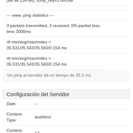
(66.96.134.64): icmp_req=3 ttl=246
--- www. ping statistics ---
3 packets transmitted, 3 received, 0% packet loss,
time 2000ms
rtt min/avg/max/mdev =
35.531/35.543/35.560/0.154 ms
rtt min/avg/max/mdev =
35.531/35.543/35.560/0.154 ms
Un ping al servidor da un tiempo de 35.5 ms.
Configuración del Servidor
Date:
--
Content-
text/html
Type:
Content-