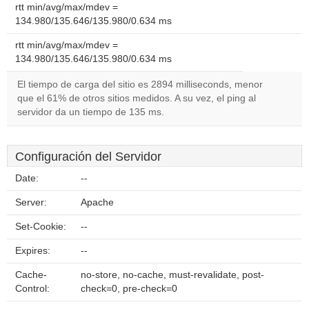
rtt min/avg/max/mdev =
134.980/135.646/135.980/0.634 ms
rtt min/avg/max/mdev =
134.980/135.646/135.980/0.634 ms
El tiempo de carga del sitio es 2894 milliseconds, menor
que el 61% de otros sitios medidos. A su vez, el ping al
servidor da un tiempo de 135 ms.
Configuración del Servidor
Date:
--
Server:
Apache
Set-Cookie:
--
Expires:
--
Cache-
no-store, no-cache, must-revalidate, post-
Control:
check=0, pre-check=0