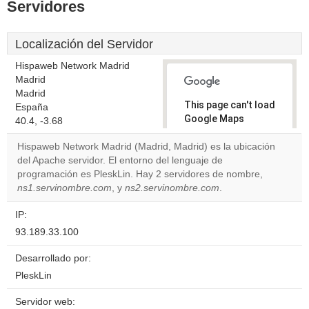
Servidores
Localización del Servidor
Hispaweb Network Madrid
Madrid
Madrid
This page can't load
España
Google Maps
40.4, -3.68
correctly.
Hispaweb Network Madrid (Madrid, Madrid) es la ubicación
del Apache servidor. El entorno del lenguaje de
Do you
OK
programación es PleskLin. Hay 2 servidores de nombre,
own this
website?
ns1.servinombre.com
, y
ns2.servinombre.com
.
IP:
93.189.33.100
Desarrollado por:
PleskLin
Servidor web: