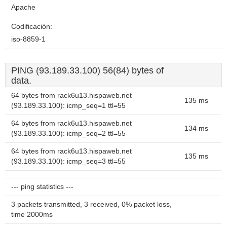
Apache
Codificación:
iso-8859-1
PING (93.189.33.100) 56(84) bytes of
data.
64 bytes from rack6u13.hispaweb.net
135 ms
(93.189.33.100): icmp_seq=1 ttl=55
64 bytes from rack6u13.hispaweb.net
134 ms
(93.189.33.100): icmp_seq=2 ttl=55
64 bytes from rack6u13.hispaweb.net
135 ms
(93.189.33.100): icmp_seq=3 ttl=55
--- ping statistics ---
3 packets transmitted, 3 received, 0% packet loss,
time 2000ms