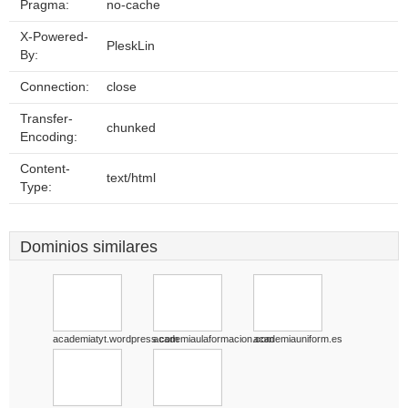
Pragma:
no-cache
X-Powered-
PleskLin
By:
Connection:
close
Transfer-
chunked
Encoding:
Content-
text/html
Type:
Dominios similares
academiatyt.wordpress.com
academiaulaformacion.com
academiauniform.es