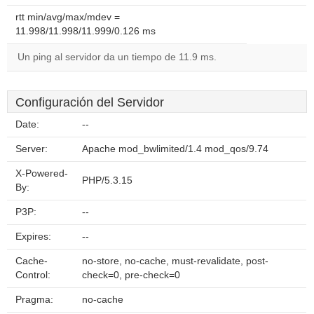
rtt min/avg/max/mdev =
11.998/11.998/11.999/0.126 ms
Un ping al servidor da un tiempo de 11.9 ms.
Configuración del Servidor
Date:
--
Server:
Apache mod_bwlimited/1.4 mod_qos/9.74
X-Powered-
PHP/5.3.15
By:
P3P:
--
Expires:
--
Cache-
no-store, no-cache, must-revalidate, post-
Control:
check=0, pre-check=0
Pragma:
no-cache