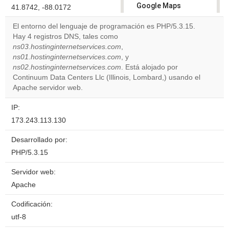
Google Maps
41.8742, -88.0172
correctly.
El entorno del lenguaje de programación es PHP/5.3.15.
Hay 4 registros DNS, tales como
Do you
OK
ns03.hostinginternetservices.com
,
own this
website?
ns01.hostinginternetservices.com
, y
ns02.hostinginternetservices.com
. Está alojado por
Continuum Data Centers Llc (Illinois, Lombard,) usando el
Apache servidor web.
IP:
173.243.113.130
Desarrollado por:
PHP/5.3.15
Servidor web:
Apache
Codificación:
utf-8