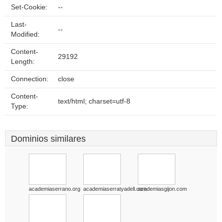
Set-Cookie:
--
Last-
--
Modified:
Content-
29192
Length:
Connection:
close
Content-
text/html; charset=utf-8
Type:
Dominios similares
academiaserrano.org
academiaserratyadell.com
academiasgijon.com