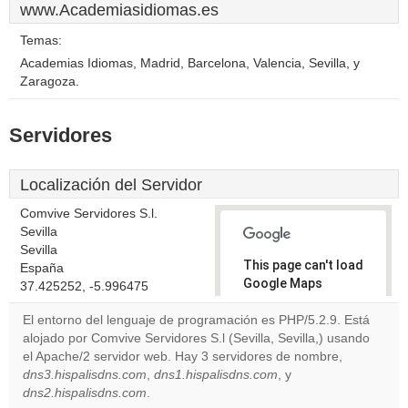
www.Academiasidiomas.es
Temas:
Academias Idiomas, Madrid, Barcelona, Valencia, Sevilla, y
Zaragoza.
Servidores
Localización del Servidor
Comvive Servidores S.l.
Sevilla
Sevilla
This page can't load
España
Google Maps
37.425252, -5.996475
correctly.
El entorno del lenguaje de programación es PHP/5.2.9. Está
alojado por Comvive Servidores S.l (Sevilla, Sevilla,) usando
Do you
OK
el Apache/2 servidor web. Hay 3 servidores de nombre,
own this
website?
dns3.hispalisdns.com
,
dns1.hispalisdns.com
, y
dns2.hispalisdns.com
.