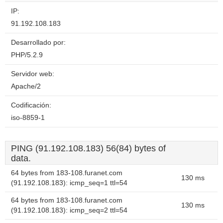
IP:
91.192.108.183
Desarrollado por:
PHP/5.2.9
Servidor web:
Apache/2
Codificación:
iso-8859-1
PING (91.192.108.183) 56(84) bytes of
data.
64 bytes from 183-108.furanet.com
130 ms
(91.192.108.183): icmp_seq=1 ttl=54
64 bytes from 183-108.furanet.com
130 ms
(91.192.108.183): icmp_seq=2 ttl=54