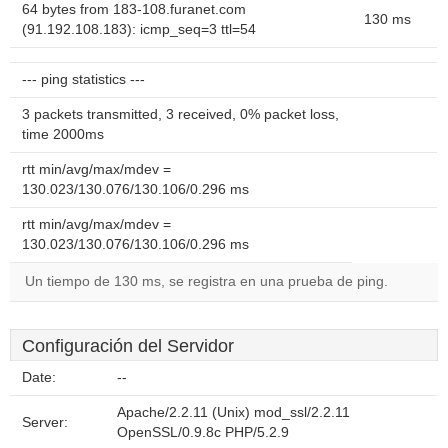
64 bytes from 183-108.furanet.com
130 ms
(91.192.108.183): icmp_seq=3 ttl=54
--- ping statistics ---
3 packets transmitted, 3 received, 0% packet loss,
time 2000ms
rtt min/avg/max/mdev =
130.023/130.076/130.106/0.296 ms
rtt min/avg/max/mdev =
130.023/130.076/130.106/0.296 ms
Un tiempo de 130 ms, se registra en una prueba de ping.
Configuración del Servidor
Date:
--
Apache/2.2.11 (Unix) mod_ssl/2.2.11
Server:
OpenSSL/0.9.8c PHP/5.2.9