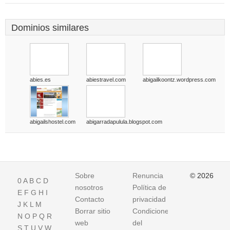
Dominios similares
abies.es
abiestravel.com
abigailkoontz.wordpress.com
abigailshostel.com
abigarradapulula.blogspot.com
Sobre
Renuncia
© 2026
0
A
B
C
D
nosotros
Política de
E
F
G
H
I
Contacto
privacidad
J
K
L
M
Borrar sitio
Condiciones
N
O
P
Q
R
web
del
S
T
U
V
W