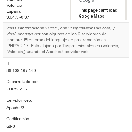
Valencia
This page can't load
España
Google Maps
39.47, -0.37
correctly.
dns1.servidoresdns10.com
,
dns1.tusprofesionales.com
, y
dns2.abansys.net
son algunos de los 6 servidores de
Do you
OK
nombre. El entorno del lenguaje de programación es
own this
website?
PHP/5.2.17. Está alojado por Tusprofesionales.es (Valencia,
Valencia,) usando el Apache/2 servidor web.
IP:
86.109.167.160
Desarrollado por:
PHP/5.2.17
Servidor web:
Apache/2
Codificación:
utf-8