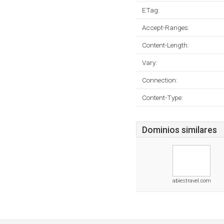
ETag:
Accept-Ranges:
Content-Length:
Vary:
Connection:
Content-Type:
Dominios similares
abiestravel.com