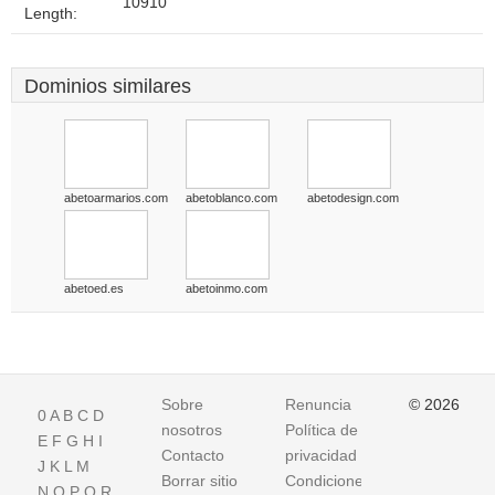
10910
Length:
Dominios similares
abetoarmarios.com
abetoblanco.com
abetodesign.com
abetoed.es
abetoinmo.com
Sobre
Renuncia
© 2026
0
A
B
C
D
nosotros
Política de
E
F
G
H
I
Contacto
privacidad
J
K
L
M
Borrar sitio
Condiciones
N
O
P
Q
R