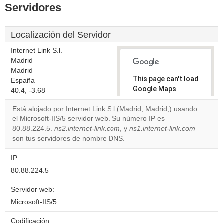
Servidores
Localización del Servidor
Internet Link S.l.
Madrid
Madrid
This page can't load
España
Google Maps
40.4, -3.68
correctly.
Está alojado por Internet Link S.l (Madrid, Madrid,) usando
el Microsoft-IIS/5 servidor web. Su número IP es
Do you
OK
80.88.224.5.
ns2.internet-link.com
, y
ns1.internet-link.com
own this
website?
son tus servidores de nombre DNS.
IP:
80.88.224.5
Servidor web:
Microsoft-IIS/5
Codificación: