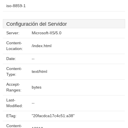
iso-8859-1
Configuración del Servidor
Server:
Microsoft-IIS/5.0
Content-
/index.html
Location:
Date:
--
Content-
text/html
Type:
Accept-
bytes
Ranges:
Last-
--
Modified:
ETag:
"20facdca17c4c51:a38"
Content-