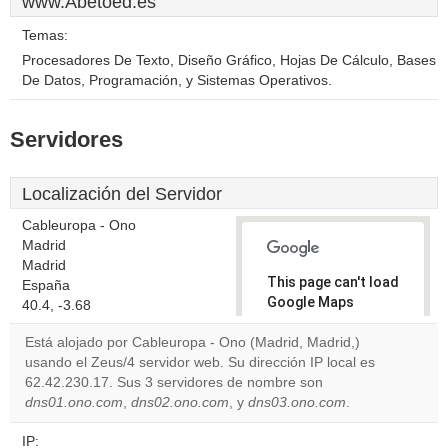
www.Abetoed.es
Temas:
Procesadores De Texto, Diseño Gráfico, Hojas De Cálculo, Bases
De Datos, Programación, y Sistemas Operativos.
Servidores
Localización del Servidor
Cableuropa - Ono
Madrid
Madrid
This page can't load
España
Google Maps
40.4, -3.68
correctly.
Está alojado por Cableuropa - Ono (Madrid, Madrid,)
usando el Zeus/4 servidor web. Su dirección IP local es
Do you
OK
62.42.230.17. Sus 3 servidores de nombre son
own this
website?
dns01.ono.com
,
dns02.ono.com
, y
dns03.ono.com
.
IP: