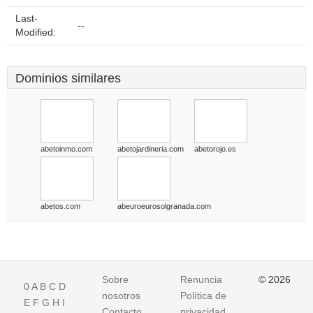
Last-
--
Modified:
Dominios similares
abetoinmo.com
abetojardineria.com
abetorojo.es
abetos.com
abeuroeurosolgranada.com
Sobre
Renuncia
© 2026
0
A
B
C
D
nosotros
Política de
E
F
G
H
I
Contacto
privacidad