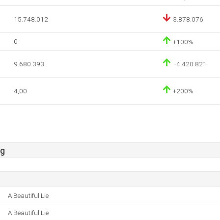
15.748.012
3.878.076
0
+100%
9.680.393
-4.420.821
4,00
+200%
rg
A Beautiful Lie
A Beautiful Lie