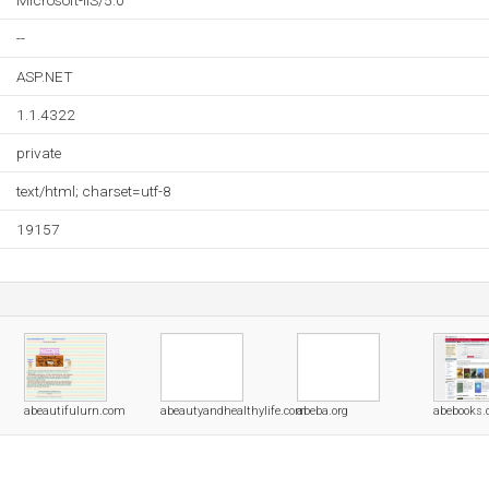
Microsoft-IIS/5.0
--
ASP.NET
1.1.4322
private
text/html; charset=utf-8
19157
abeautifulurn.com
abeautyandhealthylife.com
abeba.org
abebooks.