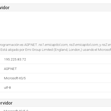
vidor
e programación es ASP.NET.
ns1.emicapitol.com
,
ns3.emicapitol.com
, y
ns2.e
Está alojado por Emi Group Limited (England, London,) usando el Microsoft
195.225.83.72
ASP.NET
Microsoft-IIS/5
utf-8
ervidor