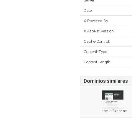
Server:
Date:
X-Powered-By:
X-AspNet-Version:
Cache-Control:
Content-Type:
Content-Length:
Dominios similares
abeautifulsite.net