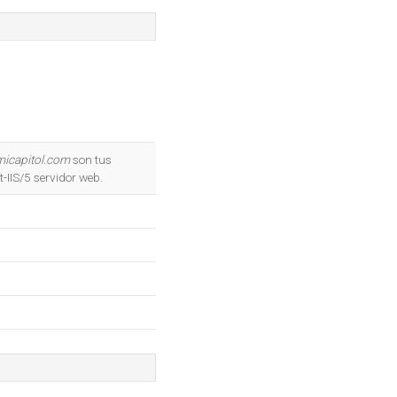
micapitol.com
son tus
-IIS/5 servidor web.