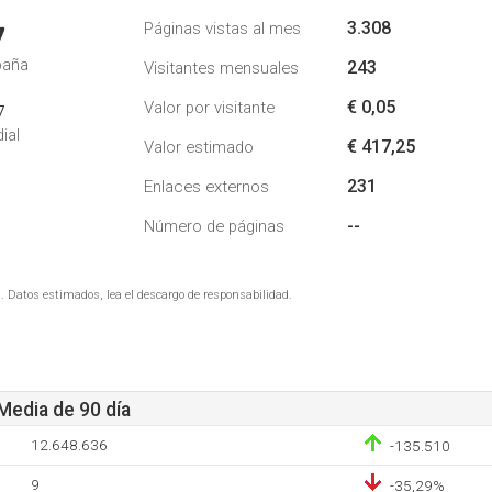
3.308
Páginas vistas al mes
7
paña
243
Visitantes mensuales
€ 0,05
Valor por visitante
7
ial
€ 417,25
Valor estimado
231
Enlaces externos
--
Número de páginas
. Datos estimados, lea el descargo de responsabilidad.
 Media de 90 día
12.648.636
-135.510
9
-35,29%