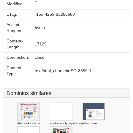
--
Modified:
ETag:
"15a-42e9-8a26b680"
Accept-
bytes
Ranges:
Content-
17129
Length:
Connection:
close
Content-
text/html; charset=ISO-8859-1
Type:
Dominios similares
abebooks.co.uk
abebooks.typepad.com
abec.com