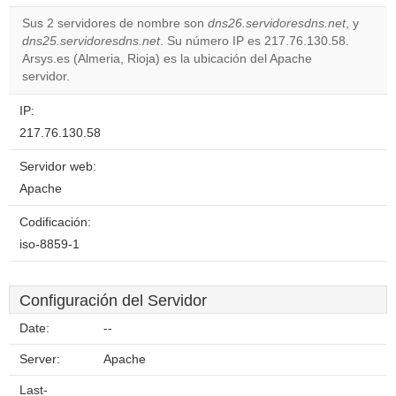
correctly.
Sus 2 servidores de nombre son
dns26.servidoresdns.net
, y
dns25.servidoresdns.net
. Su número IP es 217.76.130.58.
Do you
OK
Arsys.es (Almeria, Rioja) es la ubicación del Apache
own this
website?
servidor.
IP:
217.76.130.58
Servidor web:
Apache
Codificación:
iso-8859-1
Configuración del Servidor
Date:
--
Server:
Apache
Last-