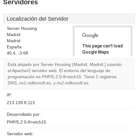
Servidores
Localización del Servidor
Server Housing
Madrid
Madrid
This page can't load
España
Google Maps
40.4, -3.68
correctly.
Está alojado por Server Housing (Madrid, Madrid,) usando
el Apache/2 servidor web. El entorno del lenguaje de
Do you
OK
programación es PHP/5.2.0-8+etch15. Tiene 2 registros
own this
website?
DNS,
ns1.millorsoft.es
, y
ns2.millorsoft.es
.
IP:
213.139.8.113
Desarrollado por:
PHP/5.2.0-8+etch15
Servidor web: