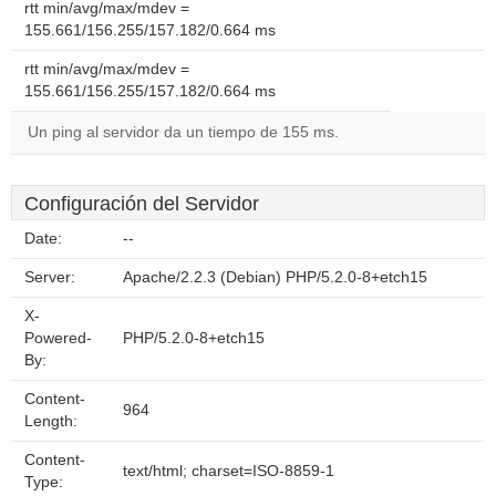
rtt min/avg/max/mdev =
155.661/156.255/157.182/0.664 ms
rtt min/avg/max/mdev =
155.661/156.255/157.182/0.664 ms
Un ping al servidor da un tiempo de 155 ms.
Configuración del Servidor
Date:
--
Server:
Apache/2.2.3 (Debian) PHP/5.2.0-8+etch15
X-
Powered-
PHP/5.2.0-8+etch15
By:
Content-
964
Length:
Content-
text/html; charset=ISO-8859-1
Type: