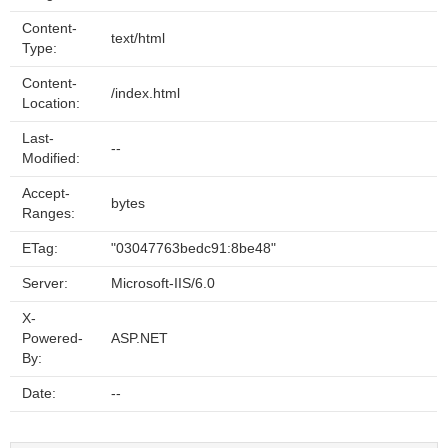
Content-
text/html
Type:
Content-
/index.html
Location:
Last-
--
Modified:
Accept-
bytes
Ranges:
ETag:
"03047763bedc91:8be48"
Server:
Microsoft-IIS/6.0
X-
Powered-
ASP.NET
By:
Date:
--