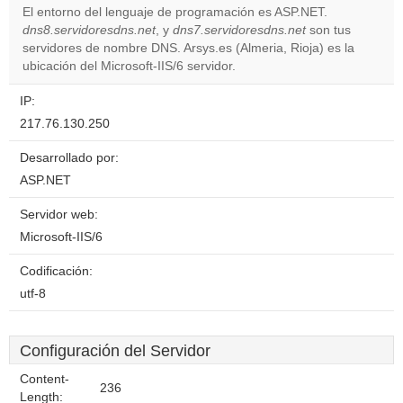
El entorno del lenguaje de programación es ASP.NET.
dns8.servidoresdns.net
, y
dns7.servidoresdns.net
son tus
Do you
OK
servidores de nombre DNS. Arsys.es (Almeria, Rioja) es la
own this
website?
ubicación del Microsoft-IIS/6 servidor.
IP:
217.76.130.250
Desarrollado por:
ASP.NET
Servidor web:
Microsoft-IIS/6
Codificación:
utf-8
Configuración del Servidor
Content-
236
Length: