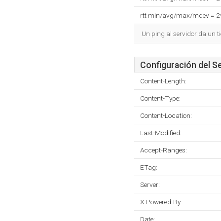
rtt min/avg/max/mdev = 
Un ping al servidor da un 
Configuración del S
Content-Length:
Content-Type:
Content-Location:
Last-Modified:
Accept-Ranges:
ETag:
Server:
X-Powered-By:
Date: