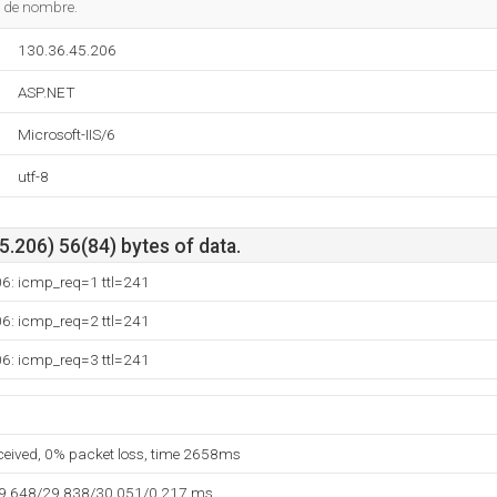
s de nombre.
130.36.45.206
ASP.NET
Microsoft-IIS/6
utf-8
.206) 56(84) bytes of data.
06: icmp_req=1 ttl=241
06: icmp_req=2 ttl=241
06: icmp_req=3 ttl=241
eceived, 0% packet loss, time 2658ms
29.648/29.838/30.051/0.217 ms