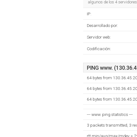
algunos de los 4 servidore
IP:
Desarrollado por:
Servidor web:
Codificación:
PING www. (130.36.45
64 bytes from 130.36.45.2
64 bytes from 130.36.45.2
64 bytes from 130.36.45.2
--- www. ping statistics ---
3 packets transmitted, 3 r
rtt min/avg/max/mdev = 