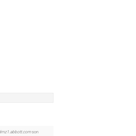
dmz1.abbott.com
son