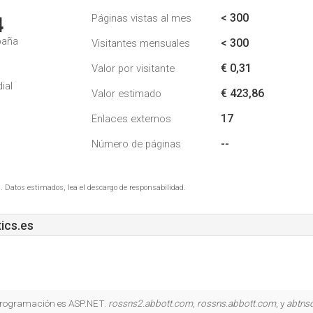
< 300
Páginas vistas al mes
4
paña
< 300
Visitantes mensuales
€ 0,31
Valor por visitante
ial
€ 423,86
Valor estimado
17
Enlaces externos
--
Número de páginas
. Datos estimados, lea el descargo de responsabilidad.
ics.es
e programación es ASP.NET.
rossns2.abbott.com
,
rossns.abbott.com
, y
abtns