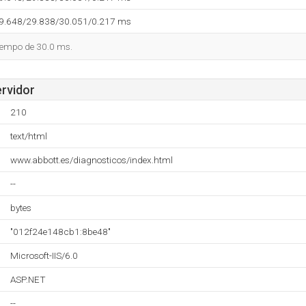
29.648/29.838/30.051/0.217 ms
tiempo de 30.0 ms.
ervidor
210
text/html
www.abbott.es/diagnosticos/index.html
--
bytes
"012f24e148cb1:8be48"
Microsoft-IIS/6.0
ASP.NET
--