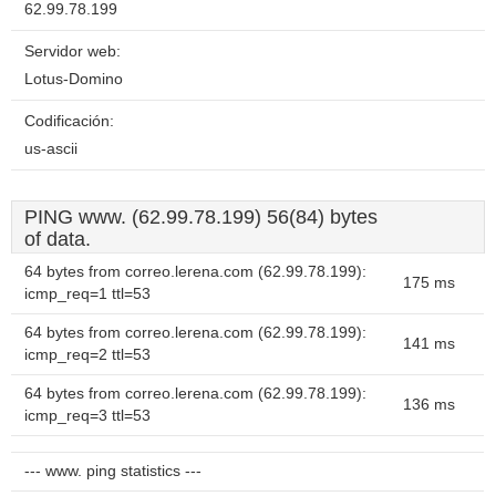
62.99.78.199
Servidor web:
Lotus-Domino
Codificación:
us-ascii
PING www. (62.99.78.199) 56(84) bytes
of data.
64 bytes from correo.lerena.com (62.99.78.199):
175 ms
icmp_req=1 ttl=53
64 bytes from correo.lerena.com (62.99.78.199):
141 ms
icmp_req=2 ttl=53
64 bytes from correo.lerena.com (62.99.78.199):
136 ms
icmp_req=3 ttl=53
--- www. ping statistics ---