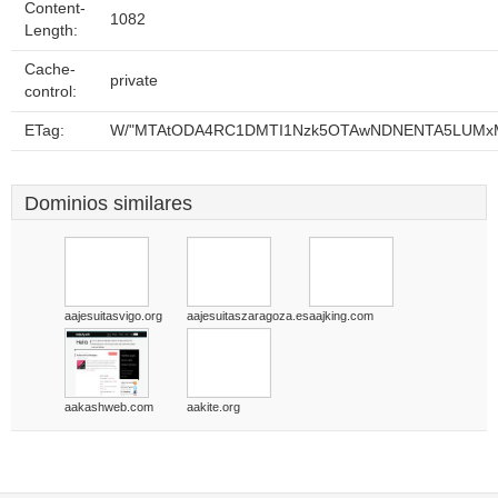
Content-
1082
Length:
Cache-
private
control:
ETag:
W/"MTAtODA4RC1DMTI1Nzk5OTAwNDNENTA5LUMx
Dominios similares
aajesuitasvigo.org
aajesuitaszaragoza.es
aajking.com
aakashweb.com
aakite.org