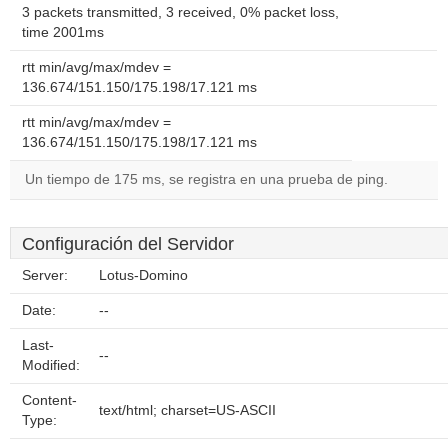
3 packets transmitted, 3 received, 0% packet loss,
time 2001ms
rtt min/avg/max/mdev =
136.674/151.150/175.198/17.121 ms
rtt min/avg/max/mdev =
136.674/151.150/175.198/17.121 ms
Un tiempo de 175 ms, se registra en una prueba de ping.
Configuración del Servidor
Server:
Lotus-Domino
Date:
--
Last-
--
Modified:
Content-
text/html; charset=US-ASCII
Type: