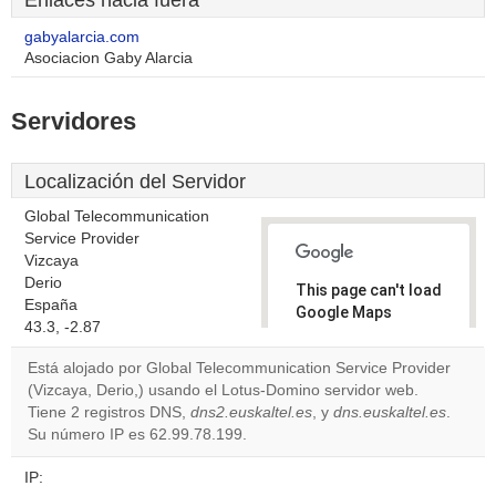
Enlaces hacia fuera
gabyalarcia.com
Asociacion Gaby Alarcia
Servidores
Localización del Servidor
Global Telecommunication
Service Provider
Vizcaya
Derio
This page can't load
España
Google Maps
43.3, -2.87
correctly.
Está alojado por Global Telecommunication Service Provider
Do you
(Vizcaya, Derio,) usando el Lotus-Domino servidor web.
OK
own this
Tiene 2 registros DNS,
dns2.euskaltel.es
, y
dns.euskaltel.es
.
website?
Su número IP es 62.99.78.199.
IP: