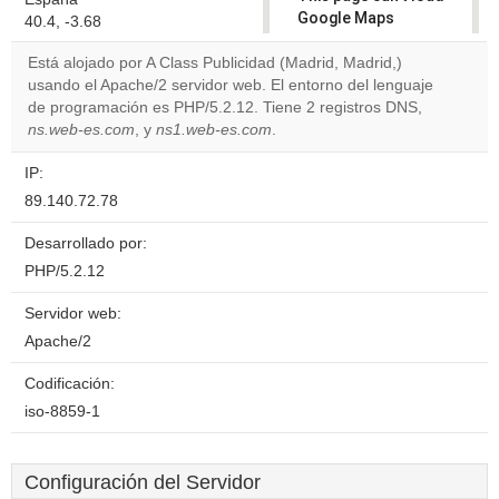
Google Maps
40.4, -3.68
correctly.
Está alojado por A Class Publicidad (Madrid, Madrid,)
usando el Apache/2 servidor web. El entorno del lenguaje
Do you
OK
de programación es PHP/5.2.12. Tiene 2 registros DNS,
own this
website?
ns.web-es.com
, y
ns1.web-es.com
.
IP:
89.140.72.78
Desarrollado por:
PHP/5.2.12
Servidor web:
Apache/2
Codificación:
iso-8859-1
Configuración del Servidor