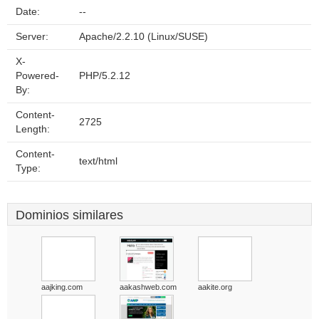
Date:
--
Server:
Apache/2.2.10 (Linux/SUSE)
X-
Powered-
PHP/5.2.12
By:
Content-
2725
Length:
Content-
text/html
Type:
Dominios similares
aajking.com
aakashweb.com
aakite.org