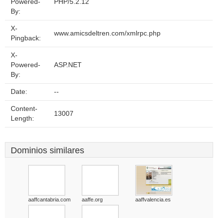
Powered-
PHP/5.2.12
By:
X-
www.amicsdeltren.com/xmlrpc.php
Pingback:
X-
Powered-
ASP.NET
By:
Date:
--
Content-
13007
Length:
Dominios similares
aaffcantabria.com
aaffe.org
aaffvalencia.es