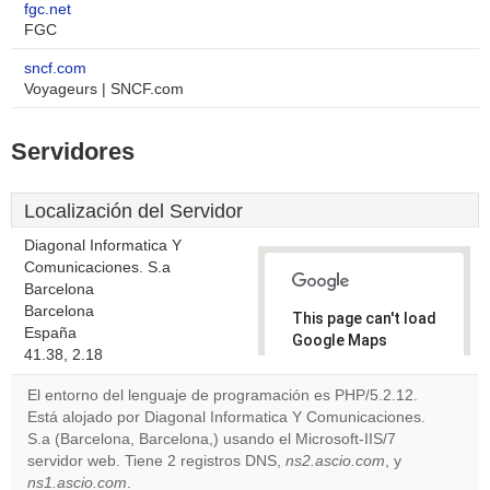
fgc.net
FGC
sncf.com
Voyageurs | SNCF.com
Servidores
Localización del Servidor
Diagonal Informatica Y
Comunicaciones. S.a
Barcelona
Barcelona
This page can't load
España
Google Maps
41.38, 2.18
correctly.
El entorno del lenguaje de programación es PHP/5.2.12.
Do you
Está alojado por Diagonal Informatica Y Comunicaciones.
OK
own this
S.a (Barcelona, Barcelona,) usando el Microsoft-IIS/7
website?
servidor web. Tiene 2 registros DNS,
ns2.ascio.com
, y
ns1.ascio.com
.