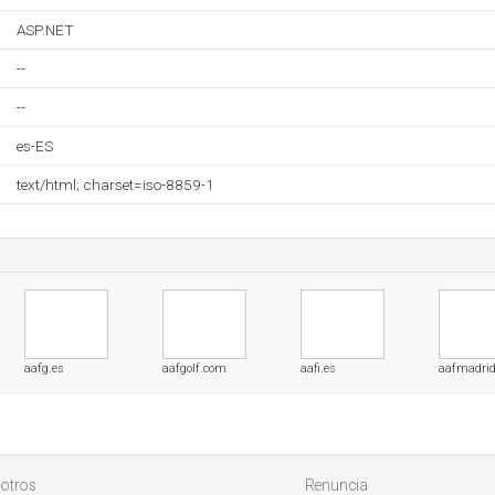
ASP.NET
--
--
es-ES
text/html; charset=iso-8859-1
aafg.es
aafgolf.com
aafi.es
aafmadri
otros
Renuncia