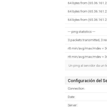
64 bytes from (65.36.161.
64 bytes from (65.36.161.
64 bytes from (65.36.161.
--- ping statistics ---
3 packets transmitted, 3 r
rtt min/avg/max/mdev = 
rtt min/avg/max/mdev = 
Un ping al servidor da un 
Configuración del S
Connection:
Date:
Server: