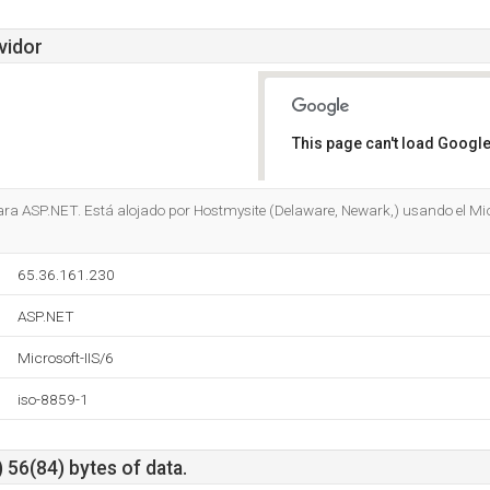
vidor
This page can't load Google
Do you own this website?
ara ASP.NET. Está alojado por Hostmysite (Delaware, Newark,) usando el Micr
65.36.161.230
ASP.NET
Microsoft-IIS/6
iso-8859-1
 56(84) bytes of data.