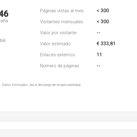
< 300
Páginas vistas al mes
46
paña
< 300
Visitantes mensuales
--
Valor por visitante
1
ial
€ 333,81
Valor estimado
11
Enlaces externos
--
Número de páginas
. Datos estimados, lea el descargo de responsabilidad.