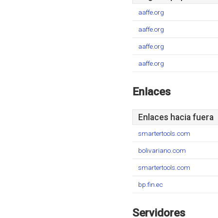
aaffe.org
aaffe.org
aaffe.org
aaffe.org
Enlaces
Enlaces hacia fuera
smartertools.com
bolivariano.com
smartertools.com
bp.fin.ec
Servidores