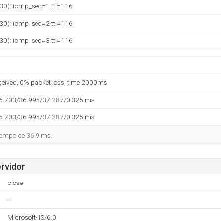
230): icmp_seq=1 ttl=116
230): icmp_seq=2 ttl=116
230): icmp_seq=3 ttl=116
eceived, 0% packet loss, time 2000ms
36.703/36.995/37.287/0.325 ms
36.703/36.995/37.287/0.325 ms
tiempo de 36.9 ms.
ervidor
close
--
Microsoft-IIS/6.0