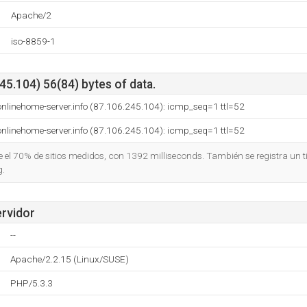
Apache/2
iso-8859-1
5.104) 56(84) bytes of data.
nlinehome-server.info (87.106.245.104): icmp_seq=1 ttl=52
nlinehome-server.info (87.106.245.104): icmp_seq=1 ttl=52
ue el 70% de sitios medidos, con 1392 milliseconds. También se registra un
g.
ervidor
--
Apache/2.2.15 (Linux/SUSE)
PHP/5.3.3