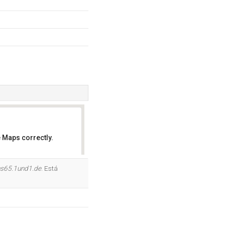
 Maps correctly.
OK
s65.1und1.de
. Está