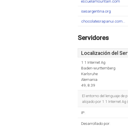
escuelamountain.com
isesargentina.org
chocolatesrapanui.com...
Servidores
Localización del Ser
1 1 Internet Ag
Baden-wurttemberg
Karlsruhe
Alemania
49, 8.39
El entorno del lenguaje de
alojado por 1 1 Internet A
IP:
Desarrollado por: