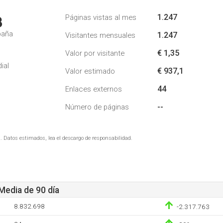
1.247
Páginas vistas al mes
3
paña
1.247
Visitantes mensuales
€ 1,35
Valor por visitante
1
ial
€ 937,1
Valor estimado
44
Enlaces externos
--
Número de páginas
. Datos estimados, lea el descargo de responsabilidad.
 Media de 90 día
8.832.698
-2.317.763