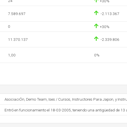
24
+30%
7.589.697
-2.113.367
0
+30%
11.370.137
-2.339.806
1,00
0%
AsociaciÓn, Demo Team, Ises / Cursos, Instructores Para Japon, y Instru
Entró en funcionamiento el 18-03-2005, teniendo una antigüedad de 13 