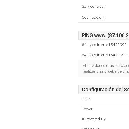
Servidor web:
Codificación:
PING www. (87.106.24
64 bytes from s15428998.o
64 bytes from s15428998.o
El servidor es más lento q
realizar una prueba de pin
Configuración del S
Date:
Server:
X-Powered-By: