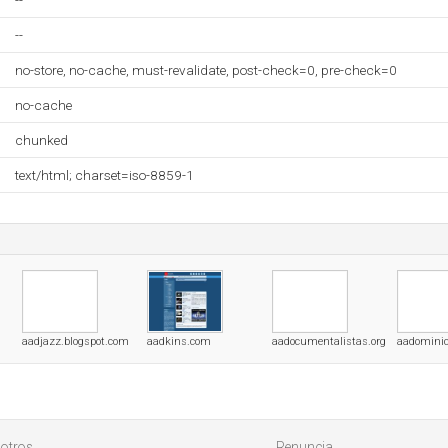
--
--
no-store, no-cache, must-revalidate, post-check=0, pre-check=0
no-cache
chunked
text/html; charset=iso-8859-1
aadjazz.blogspot.com
aadkins.com
aadocumentalistas.org
aadominic
otros
Renuncia