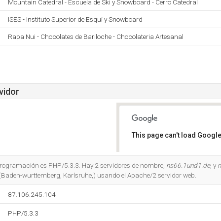
Mountain Catedral - Escuela de Ski y Snowboard - Cerro Catedral
ISES - Instituto Superior de Esquí y Snowboard
Rapa Nui - Chocolates de Bariloche - Chocolateria Artesanal
vidor
This page can't load Google
Do you own this website?
 programación es PHP/5.3.3. Hay 2 servidores de nombre,
ns66.1und1.de
, y
n
g (Baden-wurttemberg, Karlsruhe,) usando el Apache/2 servidor web.
87.106.245.104
PHP/5.3.3