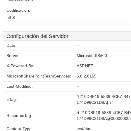
Codificación:
utf-8
Configuración del Servidor
Date:
--
Server:
Microsoft-IIS/6.0
X-Powered-By:
ASP.NET
MicrosoftSharePointTeamServices:
6.0.2.8165
Last-Modified:
--
"{210DBF19-5838-4CB7-B47
ETag:
174D96C21D8A},7"
rt:210DBF19-5838-4CB7-B4
ResourceTag:
174D96C21D8A@00000000
Content-Type:
text/html