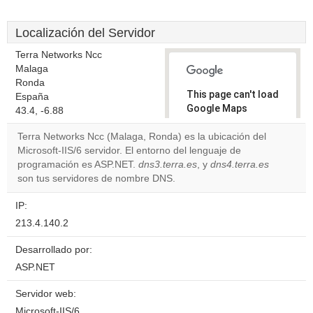
Localización del Servidor
Terra Networks Ncc
Malaga
Ronda
This page can't load
España
Google Maps
43.4, -6.88
correctly.
Terra Networks Ncc (Malaga, Ronda) es la ubicación del
Microsoft-IIS/6 servidor. El entorno del lenguaje de
Do you
OK
programación es ASP.NET.
dns3.terra.es
own this
, y
dns4.terra.es
website?
son tus servidores de nombre DNS.
IP:
213.4.140.2
Desarrollado por:
ASP.NET
Servidor web:
Microsoft-IIS/6