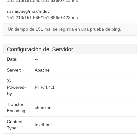
151.213/151.545/151.896/0.423 ms
rtt min/avg/max/mdev =
151.213/151.545/151.896/0.423 ms
Un tiempo de 151 ms, se registra en una prueba de ping.
Configuración del Servidor
Date:
--
Server:
Apache
X-
Powered-
PHP/4.4.1
By:
Transfer-
chunked
Encoding:
Content-
text/html
Type: