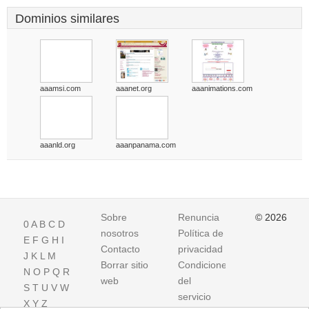
Dominios similares
aaamsi.com
aaanet.org
aaanimations.com
aaanld.org
aaanpanama.com
Sobre
Renuncia
© 2026
0
A
B
C
D
nosotros
Política de
E
F
G
H
I
Contacto
privacidad
J
K
L
M
Borrar sitio
Condiciones
N
O
P
Q
R
web
del
S
T
U
V
W
servicio
X
Y
Z