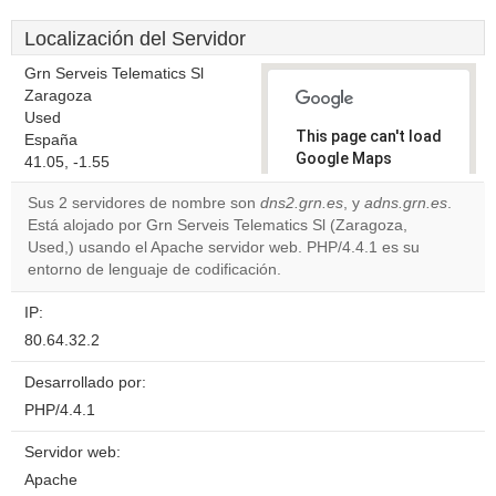
Localización del Servidor
Grn Serveis Telematics Sl
Zaragoza
Used
This page can't load
España
Google Maps
41.05, -1.55
correctly.
Sus 2 servidores de nombre son
dns2.grn.es
, y
adns.grn.es
.
Está alojado por Grn Serveis Telematics Sl (Zaragoza,
Do you
OK
Used,) usando el Apache servidor web. PHP/4.4.1 es su
own this
website?
entorno de lenguaje de codificación.
IP:
80.64.32.2
Desarrollado por:
PHP/4.4.1
Servidor web:
Apache