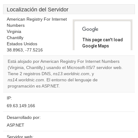
Localización del Servidor
American Registry For Internet
Numbers
Virginia
Chantilly
This page can't load
Estados Unidos
Google Maps
38.8963, -77.5216
correctly.
Está alojado por American Registry For Internet Numbers
Do you
(Virginia, Chantilly,) usando el Microsoft-IIS/7 servidor web.
OK
own this
Tiene 2 registros DNS,
ns13.worldnic.com
, y
website?
ns14.worldnic.com
. El entorno del lenguaje de
programación es ASP.NET.
IP:
69.63.149.166
Desarrollado por:
ASP.NET
Servidor web: