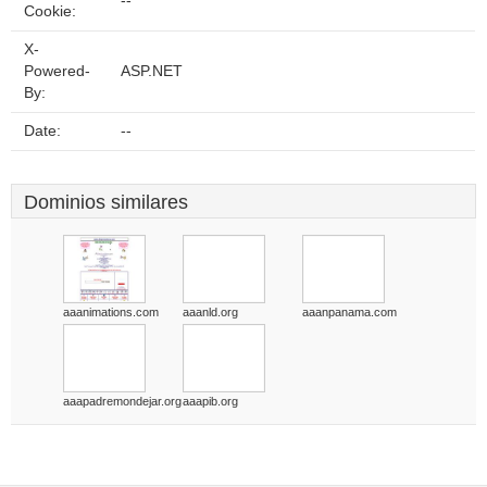
--
Cookie:
X-
Powered-
ASP.NET
By:
Date:
--
Dominios similares
aaanimations.com
aaanld.org
aaanpanama.com
aaapadremondejar.org
aaapib.org