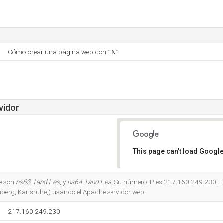
Cómo crear una página web con 1&1
vidor
This page can't load Google
Do you own this website?
e son
ns63.1and1.es
, y
ns64.1and1.es
. Su número IP es 217.160.249.230. E
berg, Karlsruhe,) usando el Apache servidor web.
217.160.249.230