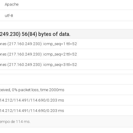
Apache
utf-8
49.230) 56(84) bytes of data.
dor.es (217.160.249.230): icmp_seq=1 ttl=52
dor.es (217.160.249.230): icmp_seq=2 ttl=52
dor.es (217.160.249.230): icmp_seq=3 ttl=52
eceived, 0% packet loss, time 2000ms
114.212/114.491/114.690/0.203 ms
114.212/114.491/114.690/0.203 ms
tiempo de 114 ms.