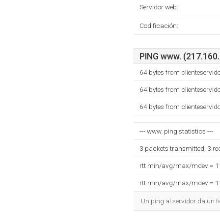
Servidor web:
Codificación:
PING www. (217.160.2
64 bytes from clienteservi
64 bytes from clienteservi
64 bytes from clienteservi
--- www. ping statistics ---
3 packets transmitted, 3 r
rtt min/avg/max/mdev = 
rtt min/avg/max/mdev = 
Un ping al servidor da un 