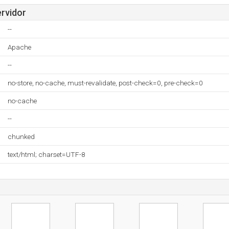
ervidor
--
Apache
--
no-store, no-cache, must-revalidate, post-check=0, pre-check=0
no-cache
--
chunked
text/html; charset=UTF-8