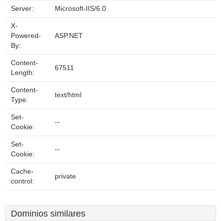
Server:
Microsoft-IIS/6.0
X-
Powered-
ASP.NET
By:
Content-
67511
Length:
Content-
text/html
Type:
Set-
--
Cookie:
Set-
--
Cookie:
Cache-
private
control:
Dominios similares