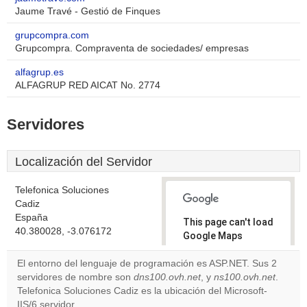
Jaume Travé - Gestió de Finques
grupcompra.com
Grupcompra. Compraventa de sociedades/ empresas
alfagrup.es
ALFAGRUP RED AICAT No. 2774
Servidores
Localización del Servidor
Telefonica Soluciones
Cadiz
España
This page can't load
40.380028, -3.076172
Google Maps
correctly.
El entorno del lenguaje de programación es ASP.NET. Sus 2
servidores de nombre son
dns100.ovh.net
, y
ns100.ovh.net
.
Do you
OK
Telefonica Soluciones Cadiz es la ubicación del Microsoft-
own this
website?
IIS/6 servidor.