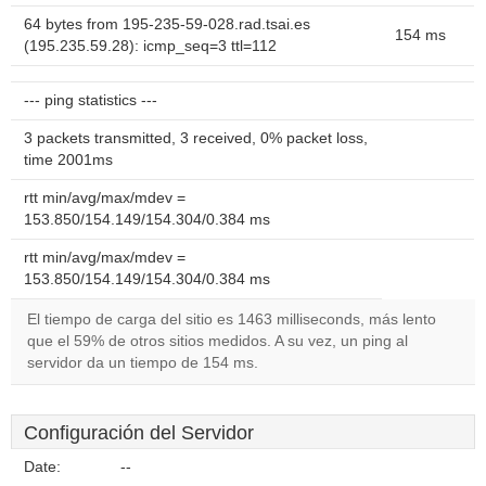
64 bytes from 195-235-59-028.rad.tsai.es
154 ms
(195.235.59.28): icmp_seq=3 ttl=112
--- ping statistics ---
3 packets transmitted, 3 received, 0% packet loss,
time 2001ms
rtt min/avg/max/mdev =
153.850/154.149/154.304/0.384 ms
rtt min/avg/max/mdev =
153.850/154.149/154.304/0.384 ms
El tiempo de carga del sitio es 1463 milliseconds, más lento
que el 59% de otros sitios medidos. A su vez, un ping al
servidor da un tiempo de 154 ms.
Configuración del Servidor
Date:
--