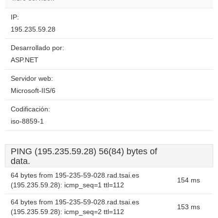
IP:
195.235.59.28
Desarrollado por:
ASP.NET
Servidor web:
Microsoft-IIS/6
Codificación:
iso-8859-1
PING (195.235.59.28) 56(84) bytes of
data.
64 bytes from 195-235-59-028.rad.tsai.es
154 ms
(195.235.59.28): icmp_seq=1 ttl=112
64 bytes from 195-235-59-028.rad.tsai.es
153 ms
(195.235.59.28): icmp_seq=2 ttl=112