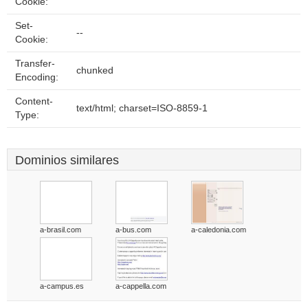
Cookie:
Set-
--
Cookie:
Transfer-
chunked
Encoding:
Content-
text/html; charset=ISO-8859-1
Type:
Dominios similares
a-brasil.com
a-bus.com
a-caledonia.com
a-campus.es
a-cappella.com