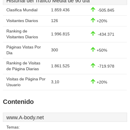
Historial del Tráfico Media de 90 día
Clasifica Mundial
1.859.436
-505.845
Visitantes Diarios
126
+20%
Ranking de
1.996.815
-434.371
Visitantes Diarios
Páginas Vistas Por
300
+50%
Dia
Ranking de Visitas
1.861.525
-719.978
de Página Diarias
Visitas de Página Por
3,10
+20%
Usuario
Contenido
www.A-body.net
Temas: