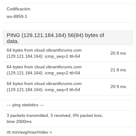
Codificación:
iso-8859-1
PING (129.121.184.164) 56(84) bytes of
data.
64 bytes from cloud.vibrantforums.com
20.9 ms
(129.121.184.164): icmp_seq=1 ttl=54
64 bytes from cloud.vibrantforums.com
21.9 ms
(129.121.184.164): icmp_seq=2 ttl=54
64 bytes from cloud.vibrantforums.com
20.9 ms
(129.121.184.164): icmp_seq=3 ttl=54
--- ping statistics ---
3 packets transmitted, 3 received, 0% packet loss,
time 2000ms
rtt min/avg/max/mdev =