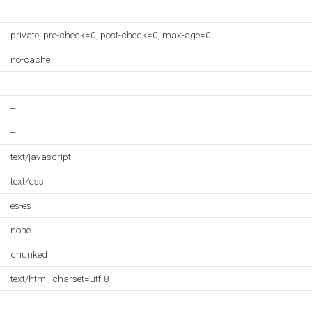
private, pre-check=0, post-check=0, max-age=0
no-cache
--
--
--
text/javascript
text/css
es-es
none
chunked
text/html; charset=utf-8