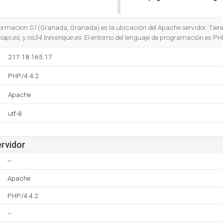
Do you own this website?
rmacion S.l (Granada, Granada) es la ubicación del Apache servidor. Tiene
iapi.es
, y
ns34.trevenque.es
. El entorno del lenguaje de programación es PH
217.18.165.17
PHP/4.4.2
Apache
utf-8
ervidor
--
Apache
PHP/4.4.2
--