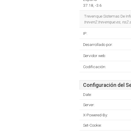
37.18, -3.6
Trevenque Sistemas De Info
treven2.trevenque.es
,
ns2.s
IP:
Desarrollado por:
Servidor web:
Codificación:
Configuración del S
Date:
Server:
X-Powered-By:
Set-Cookie: