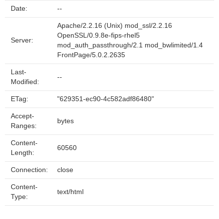
Date:
--
Apache/2.2.16 (Unix) mod_ssl/2.2.16
OpenSSL/0.9.8e-fips-rhel5
Server:
mod_auth_passthrough/2.1 mod_bwlimited/1.4
FrontPage/5.0.2.2635
Last-
--
Modified:
ETag:
"629351-ec90-4c582adf86480"
Accept-
bytes
Ranges:
Content-
60560
Length:
Connection:
close
Content-
text/html
Type: