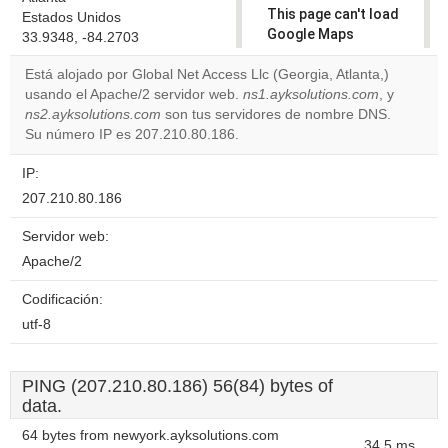
This page can't load
Estados Unidos
Google Maps
33.9348, -84.2703
correctly.
Está alojado por Global Net Access Llc (Georgia, Atlanta,)
usando el Apache/2 servidor web.
ns1.ayksolutions.com
, y
Do you
OK
ns2.ayksolutions.com
son tus servidores de nombre DNS.
own this
website?
Su número IP es 207.210.80.186.
IP:
207.210.80.186
Servidor web:
Apache/2
Codificación:
utf-8
PING (207.210.80.186) 56(84) bytes of
data.
64 bytes from newyork.ayksolutions.com
34.5 ms