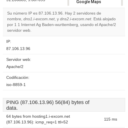
Google Maps
correctly.
Su número IP es 87.106.13.96. Hay 2 servidores de
nombre,
dns1.i-excom.net
, y
dns2.i-excom.net
. Está alojado
Do you
OK
por 1 1 Internet Ag Baden-wurttemberg, usando el Apache/2
own this
website?
servidor web.
IP:
87.106.13.96
Servidor web:
Apache/2
Codificación:
iso-8859-1
PING (87.106.13.96) 56(84) bytes of
data.
64 bytes from hosting1.i-excom.net
115 ms
(87.106.13.96): icmp_req=1 ttl=52