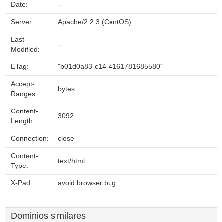
Date:
--
Server:
Apache/2.2.3 (CentOS)
Last-
--
Modified:
ETag:
"b01d0a83-c14-4161781685580"
Accept-
bytes
Ranges:
Content-
3092
Length:
Connection:
close
Content-
text/html
Type:
X-Pad:
avoid browser bug
Dominios similares