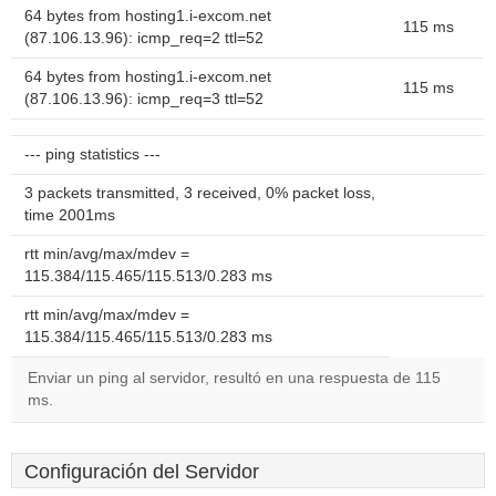
64 bytes from hosting1.i-excom.net
115 ms
(87.106.13.96): icmp_req=2 ttl=52
64 bytes from hosting1.i-excom.net
115 ms
(87.106.13.96): icmp_req=3 ttl=52
--- ping statistics ---
3 packets transmitted, 3 received, 0% packet loss,
time 2001ms
rtt min/avg/max/mdev =
115.384/115.465/115.513/0.283 ms
rtt min/avg/max/mdev =
115.384/115.465/115.513/0.283 ms
Enviar un ping al servidor, resultó en una respuesta de 115
ms.
Configuración del Servidor