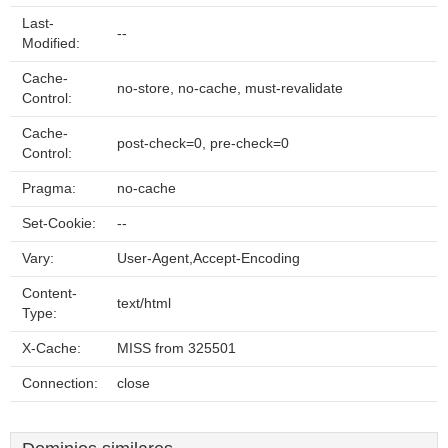
Last-
--
Modified:
Cache-
no-store, no-cache, must-revalidate
Control:
Cache-
post-check=0, pre-check=0
Control:
Pragma:
no-cache
Set-Cookie:
--
Vary:
User-Agent,Accept-Encoding
Content-
text/html
Type:
X-Cache:
MISS from 325501
Connection:
close