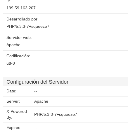
IP:
199.59.163.207
Desarrollado por:
PHP/5.3.3-7+squeeze7
Servidor web:
Apache
Codificación:
utf-8
Configuración del Servidor
Date:
--
Server:
Apache
X-Powered-
PHP/5.3.3-7+squeeze7
By:
Expires:
--