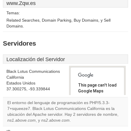
www.Zqw.es
Temas:
Related Searches, Domain Parking, Buy Domains, y Sell
Domains.
Servidores
Localización del Servidor
Black Lotus Communications
California
Estados Unidos
This page can't load
37.300275, -93.339844
Google Maps
correctly.
El entorno del lenguaje de programación es PHP/5.3.3-
7+squeeze7. Black Lotus Communications California es la
Do you
OK
ubicación del Apache servidor. Hay 2 servidores de nombre,
own this
website?
ns1.above.com
, y
ns2.above.com
.