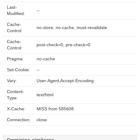
Last-
--
Modified:
Cache-
no-store, no-cache, must-revalidate
Control:
Cache-
post-check=0, pre-check=0
Control:
Pragma:
no-cache
Set-Cookie:
--
Vary:
User-Agent,Accept-Encoding
Content-
text/html
Type:
X-Cache:
MISS from 585608
Connection:
close