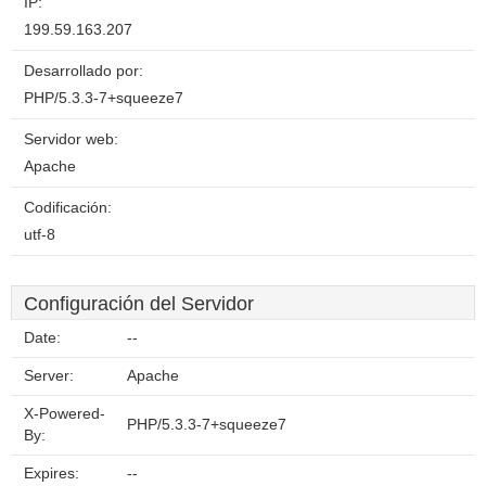
IP:
199.59.163.207
Desarrollado por:
PHP/5.3.3-7+squeeze7
Servidor web:
Apache
Codificación:
utf-8
Configuración del Servidor
Date:
--
Server:
Apache
X-Powered-
PHP/5.3.3-7+squeeze7
By:
Expires:
--