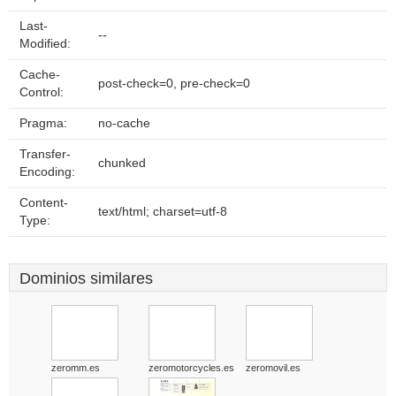
Last-
--
Modified:
Cache-
post-check=0, pre-check=0
Control:
Pragma:
no-cache
Transfer-
chunked
Encoding:
Content-
text/html; charset=utf-8
Type:
Dominios similares
zeromm.es
zeromotorcycles.es
zeromovil.es