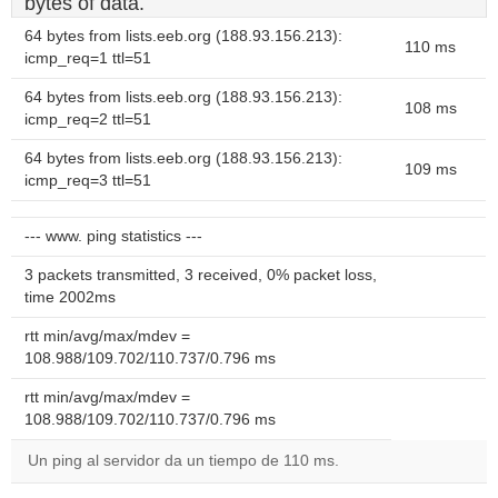
bytes of data.
64 bytes from lists.eeb.org (188.93.156.213):
110 ms
icmp_req=1 ttl=51
64 bytes from lists.eeb.org (188.93.156.213):
108 ms
icmp_req=2 ttl=51
64 bytes from lists.eeb.org (188.93.156.213):
109 ms
icmp_req=3 ttl=51
--- www. ping statistics ---
3 packets transmitted, 3 received, 0% packet loss,
time 2002ms
rtt min/avg/max/mdev =
108.988/109.702/110.737/0.796 ms
rtt min/avg/max/mdev =
108.988/109.702/110.737/0.796 ms
Un ping al servidor da un tiempo de 110 ms.