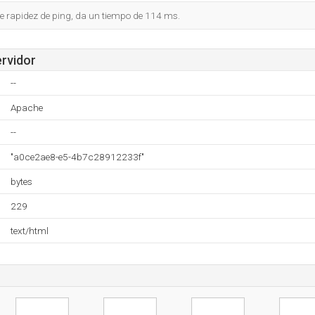
e rapidez de ping, da un tiempo de 114 ms.
ervidor
--
Apache
--
"a0ce2ae8-e5-4b7c28912233f"
bytes
229
text/html