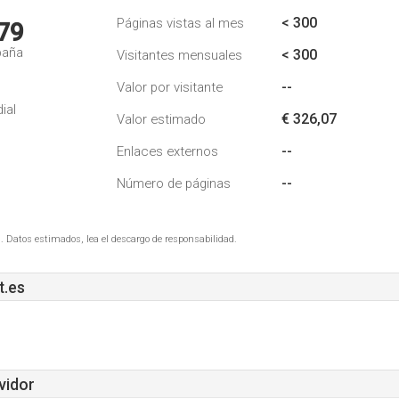
< 300
Páginas vistas al mes
79
paña
< 300
Visitantes mensuales
--
Valor por visitante
ial
€ 326,07
Valor estimado
--
Enlaces externos
--
Número de páginas
. Datos estimados, lea el descargo de responsabilidad.
t.es
vidor