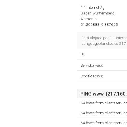
1 1 Internet Ag
Baden-wurttemberg
Alemania
51.206883, 9.887695
Está alojado por 1 1 Inter
Languageplanet.es es 217
IP:
Servidor web:
Codificación:
PING www. (217.160.1
64 bytes from clienteservi
64 bytes from clienteservi
64 bytes from clienteservi