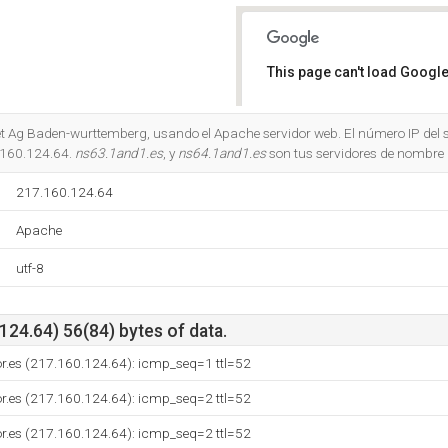
This page can't load Google
Do you own this website?
net Ag Baden-wurttemberg, usando el Apache servidor web. El número IP del s
.160.124.64.
ns63.1and1.es
, y
ns64.1and1.es
son tus servidores de nombre
217.160.124.64
Apache
utf-8
24.64) 56(84) bytes of data.
dor.es (217.160.124.64): icmp_seq=1 ttl=52
dor.es (217.160.124.64): icmp_seq=2 ttl=52
dor.es (217.160.124.64): icmp_seq=2 ttl=52