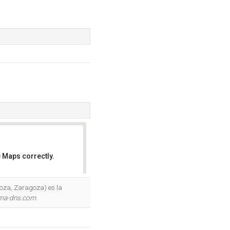
 Maps correctly.
OK
oza, Zaragoza) es la
ema-dns.com
.