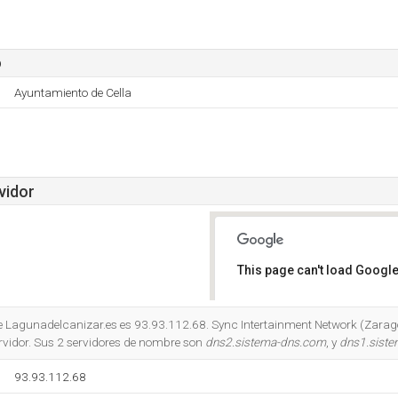
o
Ayuntamiento de Cella
vidor
This page can't load Google
Do you own this website?
de Lagunadelcanizar.es es 93.93.112.68. Sync Intertainment Network (Zarag
rvidor. Sus 2 servidores de nombre son
dns2.sistema-dns.com
, y
dns1.sist
93.93.112.68