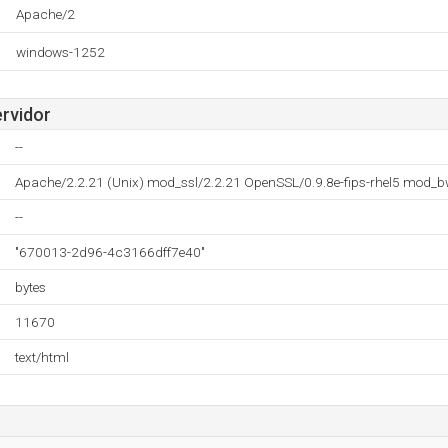
Apache/2
windows-1252
ervidor
--
Apache/2.2.21 (Unix) mod_ssl/2.2.21 OpenSSL/0.9.8e-fips-rhel5 mod_b
--
"670013-2d96-4c3166dff7e40"
bytes
11670
text/html