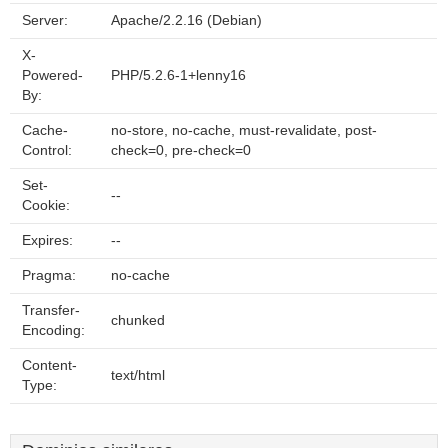
Server:
Apache/2.2.16 (Debian)
X-
Powered-
PHP/5.2.6-1+lenny16
By:
Cache-
no-store, no-cache, must-revalidate, post-
Control:
check=0, pre-check=0
Set-
--
Cookie:
Expires:
--
Pragma:
no-cache
Transfer-
chunked
Encoding:
Content-
text/html
Type: