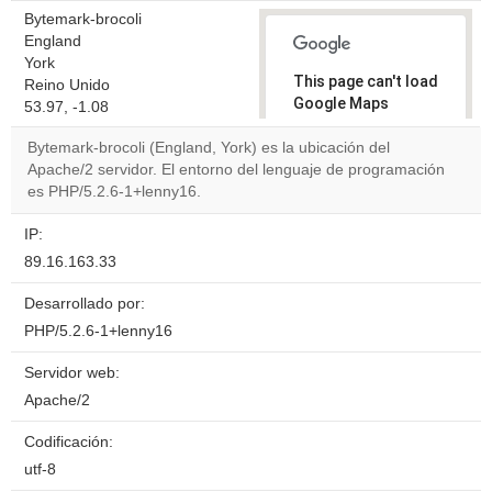
Bytemark-brocoli
England
York
This page can't load
Reino Unido
Google Maps
53.97, -1.08
correctly.
Bytemark-brocoli (England, York) es la ubicación del
Apache/2 servidor. El entorno del lenguaje de programación
Do you
OK
es PHP/5.2.6-1+lenny16.
own this
website?
IP:
89.16.163.33
Desarrollado por:
PHP/5.2.6-1+lenny16
Servidor web:
Apache/2
Codificación:
utf-8