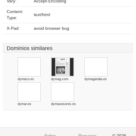
Vary:
Accept-Encoding
Content-
text/html
Type:
X-Pad:
avoid browser bug
Dominios similares
dymaco.es
dymag.com
dymagandia.es
dymar.es
dymasesores.es
Sobre
Renuncia
© 2026