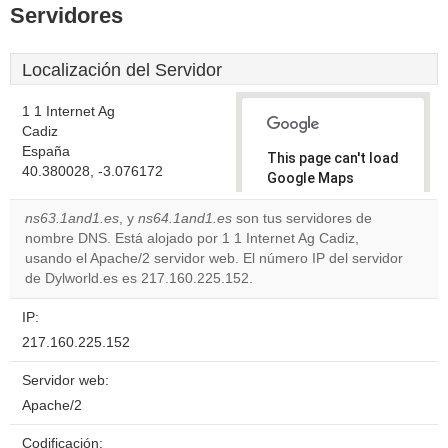
Servidores
Localización del Servidor
1 1 Internet Ag
Cadiz
España
This page can't load
40.380028, -3.076172
Google Maps
correctly.
ns63.1and1.es
, y
ns64.1and1.es
son tus servidores de
nombre DNS. Está alojado por 1 1 Internet Ag Cadiz,
Do you
OK
usando el Apache/2 servidor web. El número IP del servidor
own this
website?
de Dylworld.es es 217.160.225.152.
IP:
217.160.225.152
Servidor web:
Apache/2
Codificación: