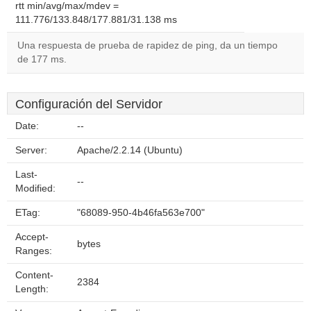
rtt min/avg/max/mdev =
111.776/133.848/177.881/31.138 ms
Una respuesta de prueba de rapidez de ping, da un tiempo
de 177 ms.
Configuración del Servidor
Date:
--
Server:
Apache/2.2.14 (Ubuntu)
Last-
--
Modified:
ETag:
"68089-950-4b46fa563e700"
Accept-
bytes
Ranges:
Content-
2384
Length: